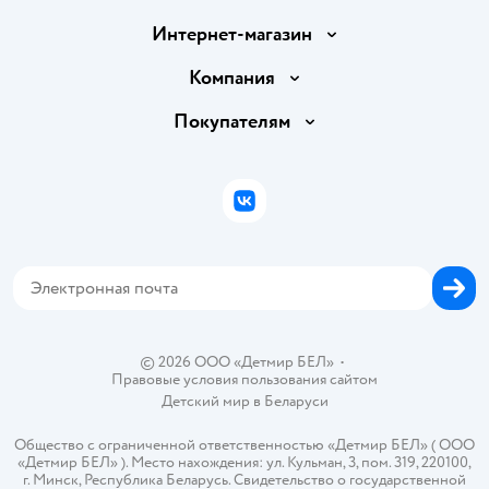
Интернет-магазин
Доставка и оплата
Компания
Обмен и возврат товара
Вакансии
Покупателям
Правила продажи
Подарочные карты
Политика конфиденциальности
Бонусные карты
Политика использования файлов cookie
ВКонтакте
Блог
Обратная связь
Магазины сети
Карта сайта
© 2026 ООО «Детмир БЕЛ»
•
Правовые условия пользования сайтом
Детский мир в
Беларуси
Общество с ограниченной ответственностью «Детмир БЕЛ» ( ООО
«Детмир БЕЛ» ). Место нахождения: ул. Кульман, 3, пом. 319, 220100,
г. Минск, Республика Беларусь. Свидетельство о государственной