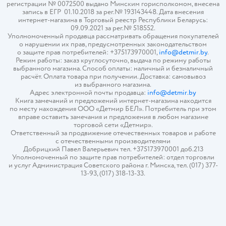
регистрации № 0072500 выдано Минским горисполкомом, внесена
запись в ЕГР 01.10.2018 за рег.№ 193143448. Дата внесения
интернет-магазина в Торговый реестр Республики Беларусь:
09.09.2021 за рег.№ 518552.
Уполномоченный продавца рассматривать обращения покупателей
о нарушении их прав, предусмотренных законодательством
о защите прав потребителей: +375173970001,
info@detmir.by
.
Режим работы: заказ круглосуточно, выдача по режиму работы
выбранного магазина. Способ оплаты: наличный и безналичный
расчёт. Оплата товара при получении. Доставка: самовывоз
из выбранного магазина.
Адрес электронной почты продавца:
info@detmir.by
Книга замечаний и предложений интернет-магазина находится
по месту нахождения ООО «Детмир БЕЛ». Потребитель при этом
вправе оставить замечания и предложения в любом магазине
торговой сети «Детмир».
Ответственный за продвижение отечественных товаров и работе
с отечественными производителями
Добрицкий Павел Валерьевич тел. +375173970001 доб.213
Уполномоченный по защите прав потребителей: отдел торговли
и услуг Администрация Советского района г. Минска, тел. (017) 377-
13-93, (017) 318-13-33.