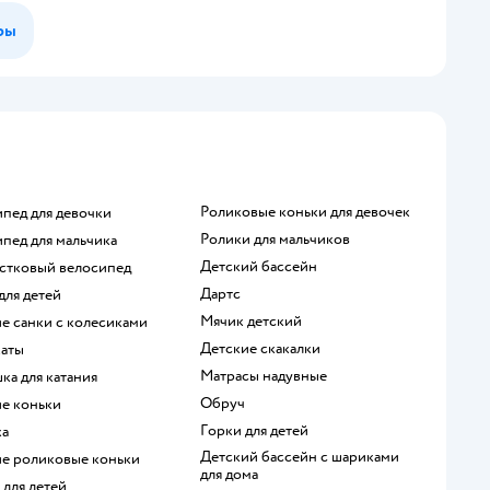
ры
Роликовые коньки для девочек
ипед для девочки
Ролики для мальчиков
ипед для мальчика
Детский бассейн
остковый велосипед
Дартс
 для детей
Мячик детский
ие санки с колесиками
Детские скакалки
каты
Матрасы надувные
шка для катания
Обруч
ие коньки
Горки для детей
ка
Детский бассейн с шариками
кие роликовые коньки
для дома
ы для детей