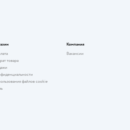
газин
Компания
плата
Вакансии
рат товара
дажи
нфиденциальности
ользования файлов cookie
зь