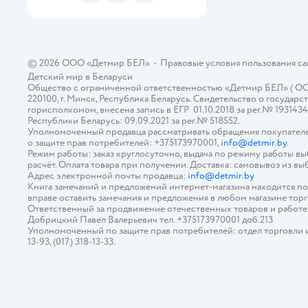
© 2026 ООО «Детмир БЕЛ»
•
Правовые условия пользования с
Детский мир в
Беларуси
Общество с ограниченной ответственностью «Детмир БЕЛ» ( ООО «
220100, г. Минск, Республика Беларусь. Свидетельство о госуд
горисполкомом, внесена запись в ЕГР 01.10.2018 за рег.№ 193143
Республики Беларусь: 09.09.2021 за рег.№ 518552.
Уполномоченный продавца рассматривать обращения покупателе
о защите прав потребителей: +375173970001,
info@detmir.by
.
Режим работы: заказ круглосуточно, выдача по режиму работы в
расчёт. Оплата товара при получении. Доставка: самовывоз из вы
Адрес электронной почты продавца:
info@detmir.by
Книга замечаний и предложений интернет-магазина находится п
вправе оставить замечания и предложения в любом магазине тор
Ответственный за продвижение отечественных товаров и работ
Добрицкий Павел Валерьевич тел. +375173970001 доб.213
Уполномоченный по защите прав потребителей: отдел торговли и у
13-93, (017) 318-13-33.