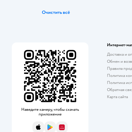
Очистить всё
Интернет-ма
Доставка и о
Обмен и возв
Правила про
Политика ко
Политика исп
Обратная свя
Карта сайта
Наведите камеру, чтобы скачать
приложение
App Store
Google Play
AppGallery