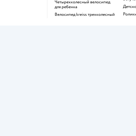
Четырехколесный велосипед
Детс
для ребенка
Ролик
Велосипед kreiss трехколесный