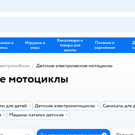
Канцтовары и
зники и
Игрушки и
Питание и
Д
товары для
иена
игры
кормление
к
школы
лектромобили
Детские электрические мотоциклы
ие мотоциклы
ли для детей
Детские электромотоциклы
Самокаты для 
е
Машины-каталки детские
ые
Тип детского электротранспорта
Получить з