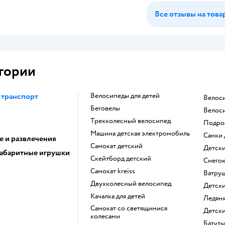
Все отзывы на това
гории
 транспорт
Велосипеды для детей
Велос
Беговелы
Велос
Трехколесный велосипед
Подр
Машина детская электромобиль
Санки
е и развлечения
Самокат детский
Детск
абаритные игрушки
Скейтборд детский
Снего
Самокат kreiss
Ватру
Двухколесный велосипед
Детск
Качалка для детей
Ледян
Самокат со светящимися
Детс
колесами
Батут