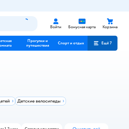
Войти
Бонусная карта
Корзина
етская
Прогулки и
Спорт и отдых
Ещё 7
омната
путешествия
детей
Детские велосипеды
а 1-2 часа
Сегодня или завтра