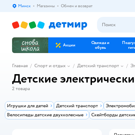
Минск
Магазины
Обмен и возврат
Выбор адреса доставки.
Одежда и
Подгу
Акции
обувь
гиг
Главная
Спорт и отдых
Детский транспорт
Э
Детские электрическ
2
товара
Игрушки для детей
Детский транспорт
Электромоби
Велосипеды детские двухколесные
Скейтборды детски
Популярн