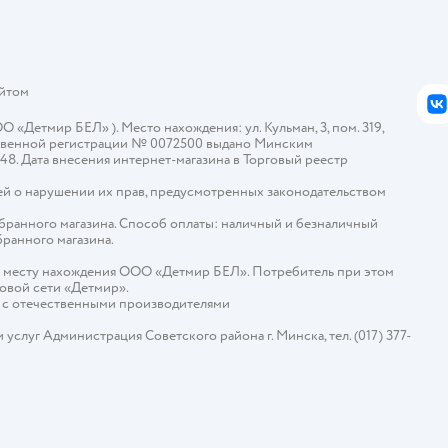
айтом
В
Детмир БЕЛ» ). Место нахождения: ул. Кульман, 3, пом. 319,
арственной регистрации № 0072500 выдано Минским
448. Дата внесения интернет-магазина в Торговый реестр
й о нарушении их прав, предусмотренных законодательством
ыбранного магазина. Способ оплаты: наличный и безналичный
бранного магазина.
о месту нахождения ООО «Детмир БЕЛ». Потребитель при этом
говой сети «Детмир».
е с отечественными производителями
слуг Администрация Советского района г. Минска, тел. (017) 377-