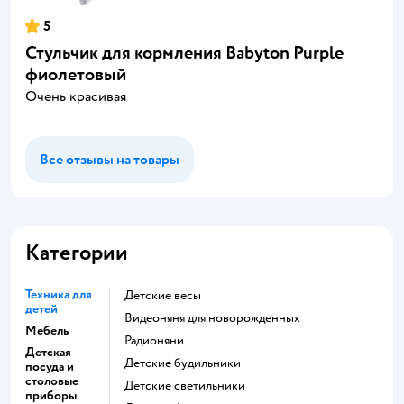
5
Стульчик для кормления Babyton Purple
фиолетовый
Очень красивая
Все отзывы на товары
Категории
Техника для
Детские весы
детей
Видеоняня для новорожденных
Мебель
Радионяни
Детская
Детские будильники
посуда и
столовые
Детские светильники
приборы