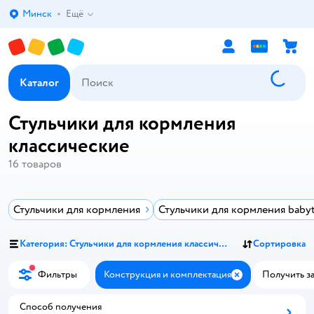
Минск
Ещё
Выбор адреса доставки.
Каталог
Стульчики для кормления
классические
16
товаров
Стульчики для кормления
Стульчики для кормления baby
Категория: Стульчики для кормления классические
Сортировка
Фильтры
Конструкция и комплектация
Получить за
Закрыть
Способ получения