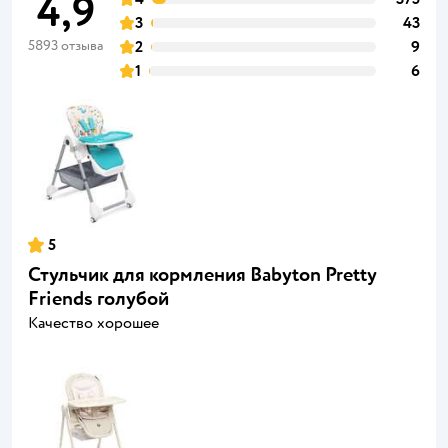
4,9
3
43
5893 отзыва
2
9
1
6
5
Стульчик для кормления Babyton Pretty
Friends голубой
Качество хорошее