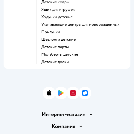
Детские ковры
Ящик для игрушек
Ходунки детские
Укачивающие центры для новорожденных
Прыгунки
Шезлонги детские
Детские парты
Мольберты детские
Детские доски
App Store
Google Play
AppGallery
RuStore
Интернет-магазин
Доставка и оплата
Компания
Обмен и возврат товара