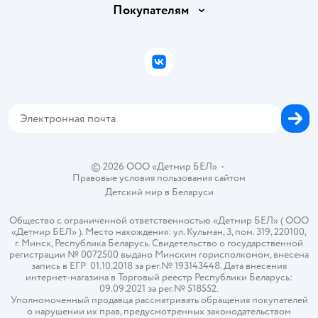
Вакансии
Покупателям
Правила продажи
Подарочные карты
Политика конфиденциальности
Бонусные карты
Политика использования файлов cookie
ВКонтакте
Блог
Обратная связь
Магазины сети
Карта сайта
© 2026 ООО «Детмир БЕЛ»
•
Правовые условия пользования сайтом
Детский мир в
Беларуси
Общество с ограниченной ответственностью «Детмир БЕЛ» ( ООО
«Детмир БЕЛ» ). Место нахождения: ул. Кульман, 3, пом. 319, 220100,
г. Минск, Республика Беларусь. Свидетельство о государственной
регистрации № 0072500 выдано Минским горисполкомом, внесена
запись в ЕГР 01.10.2018 за рег.№ 193143448. Дата внесения
интернет-магазина в Торговый реестр Республики Беларусь:
09.09.2021 за рег.№ 518552.
Уполномоченный продавца рассматривать обращения покупателей
о нарушении их прав, предусмотренных законодательством