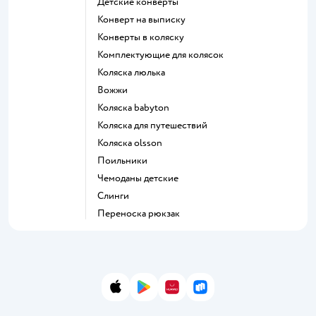
Детские конверты
Конверт на выписку
Конверты в коляску
Комплектующие для колясок
Коляска люлька
Вожжи
Коляска babyton
Коляска для путешествий
Коляска olsson
Поильники
Чемоданы детские
Слинги
Переноска рюкзак
App Store
Google Play
AppGallery
RuStore