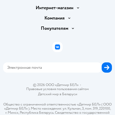
Интернет-магазин
Доставка и оплата
Компания
Обмен и возврат товара
Вакансии
Покупателям
Правила продажи
Подарочные карты
Политика конфиденциальности
Бонусные карты
Политика использования файлов cookie
ВКонтакте
Блог
Обратная связь
Магазины сети
Карта сайта
© 2026 ООО «Детмир БЕЛ»
•
Правовые условия пользования сайтом
Детский мир в
Беларуси
Общество с ограниченной ответственностью «Детмир БЕЛ» ( ООО
«Детмир БЕЛ» ). Место нахождения: ул. Кульман, 3, пом. 319, 220100,
г. Минск, Республика Беларусь. Свидетельство о государственной