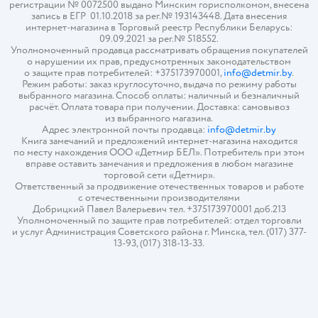
регистрации № 0072500 выдано Минским горисполкомом, внесена
запись в ЕГР 01.10.2018 за рег.№ 193143448. Дата внесения
интернет-магазина в Торговый реестр Республики Беларусь:
09.09.2021 за рег.№ 518552.
Уполномоченный продавца рассматривать обращения покупателей
о нарушении их прав, предусмотренных законодательством
о защите прав потребителей: +375173970001,
info@detmir.by
.
Режим работы: заказ круглосуточно, выдача по режиму работы
выбранного магазина. Способ оплаты: наличный и безналичный
расчёт. Оплата товара при получении. Доставка: самовывоз
из выбранного магазина.
Адрес электронной почты продавца:
info@detmir.by
Книга замечаний и предложений интернет-магазина находится
по месту нахождения ООО «Детмир БЕЛ». Потребитель при этом
вправе оставить замечания и предложения в любом магазине
торговой сети «Детмир».
Ответственный за продвижение отечественных товаров и работе
с отечественными производителями
Добрицкий Павел Валерьевич тел. +375173970001 доб.213
Уполномоченный по защите прав потребителей: отдел торговли
и услуг Администрация Советского района г. Минска, тел. (017) 377-
13-93, (017) 318-13-33.