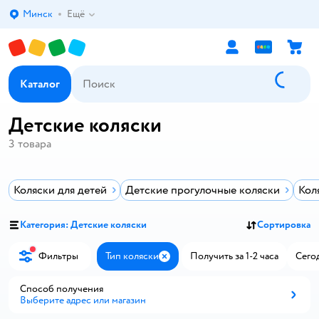
Минск
Ещё
Выбор адреса доставки.
Каталог
Детские коляски
3
товара
Коляски для детей
Детские прогулочные коляски
Кол
Категория: Детские коляски
Сортировка
Фильтры
Тип коляски
Получить за 1-2 часа
Сегод
Закрыть
Способ получения
Выберите адрес или магазин
Способ получения