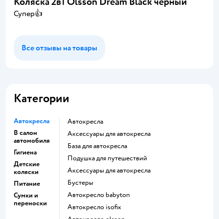
Коляска 2в1 Olsson Dream Black черный
Супер👍
Все отзывы на товары
Категории
Автокресла
Автокресла
В салон
Аксессуары для автокресла
автомобиля
База для автокресла
Гигиена
Подушка для путешествий
Детские
Аксессуары для автокресла
коляски
Бустеры
Питание
Автокресло babyton
Сумки и
переноски
Автокресло isofix