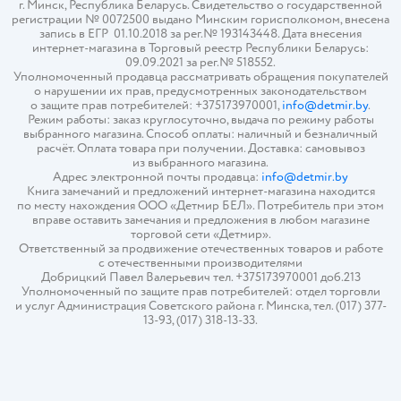
г. Минск, Республика Беларусь. Свидетельство о государственной
регистрации № 0072500 выдано Минским горисполкомом, внесена
запись в ЕГР 01.10.2018 за рег.№ 193143448. Дата внесения
интернет-магазина в Торговый реестр Республики Беларусь:
09.09.2021 за рег.№ 518552.
Уполномоченный продавца рассматривать обращения покупателей
о нарушении их прав, предусмотренных законодательством
о защите прав потребителей: +375173970001,
info@detmir.by
.
Режим работы: заказ круглосуточно, выдача по режиму работы
выбранного магазина. Способ оплаты: наличный и безналичный
расчёт. Оплата товара при получении. Доставка: самовывоз
из выбранного магазина.
Адрес электронной почты продавца:
info@detmir.by
Книга замечаний и предложений интернет-магазина находится
по месту нахождения ООО «Детмир БЕЛ». Потребитель при этом
вправе оставить замечания и предложения в любом магазине
торговой сети «Детмир».
Ответственный за продвижение отечественных товаров и работе
с отечественными производителями
Добрицкий Павел Валерьевич тел. +375173970001 доб.213
Уполномоченный по защите прав потребителей: отдел торговли
и услуг Администрация Советского района г. Минска, тел. (017) 377-
13-93, (017) 318-13-33.