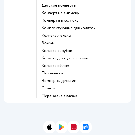
Детские конверты
Конверт на выписку
Конверты в коляску
Комплектующие для колясок
Коляска люлька
Вожжи
Коляска babyton
Коляска для путешествий
Коляска olsson
Поильники
Чемоданы детские
Слинги
Переноска рюкзак
App Store
Google Play
AppGallery
RuStore