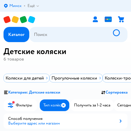
Минск
Ещё
Выбор адреса доставки.
Каталог
Детские коляски
6
товаров
Коляски для детей
Прогулочные коляски
Коляски-тро
Категория: Детские коляски
Сортировка
Фильтры
Тип колёс
Получить за 1-2 часа
Сегодня
Закрыть
Способ получения
Выберите адрес или магазин
Способ получения