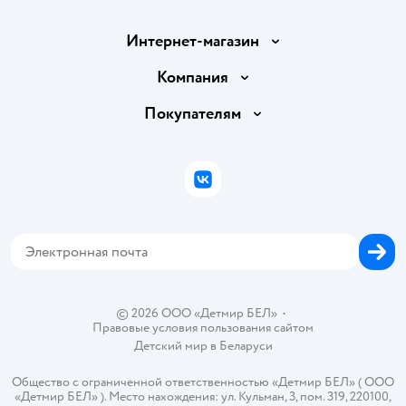
Интернет-магазин
Доставка и оплата
Компания
Обмен и возврат товара
Вакансии
Покупателям
Правила продажи
Подарочные карты
Политика конфиденциальности
Бонусные карты
Политика использования файлов cookie
ВКонтакте
Блог
Обратная связь
Магазины сети
Карта сайта
© 2026 ООО «Детмир БЕЛ»
•
Правовые условия пользования сайтом
Детский мир в
Беларуси
Общество с ограниченной ответственностью «Детмир БЕЛ» ( ООО
«Детмир БЕЛ» ). Место нахождения: ул. Кульман, 3, пом. 319, 220100,