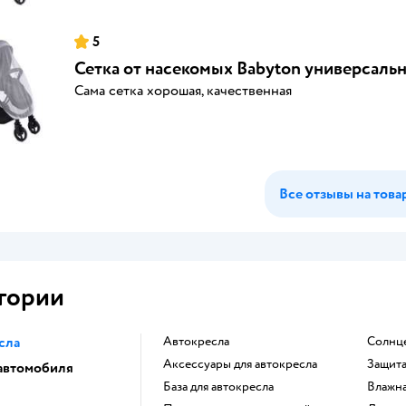
5
Сетка от насекомых Babyton универсальн
Сама сетка хорошая, качественная
Все отзывы на това
гории
сла
Автокресла
Солнц
Аксессуары для автокресла
Защит
 автомобиля
База для автокресла
Влажн