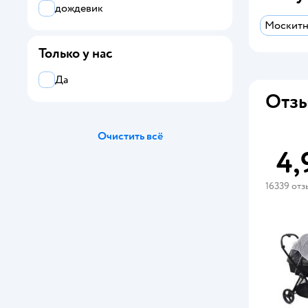
дождевик
Москитн
Только у нас
Да
Отзы
Очистить всё
4,
16339 отз