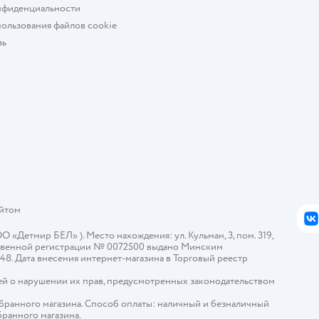
нфиденциальности
ользования файлов cookie
зь
айтом
В
Детмир БЕЛ» ). Место нахождения: ул. Кульман, 3, пом. 319,
арственной регистрации № 0072500 выдано Минским
448. Дата внесения интернет-магазина в Торговый реестр
й о нарушении их прав, предусмотренных законодательством
ыбранного магазина. Способ оплаты: наличный и безналичный
бранного магазина.