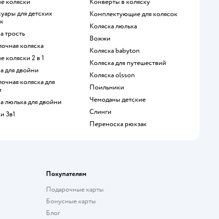
ие коляски
Конверты в коляску
Комплектующие для колясок
к
Коляска люлька
ка трость
Вожжи
лочная коляска
Коляска babyton
ие коляски 2 в 1
Коляска для путешествий
ка для двойни
Коляска olsson
Поильники
и
Чемоданы детские
ка люлька для двойни
Слинги
ки 3в1
Переноска рюкзак
Покупателям
Подарочные карты
Бонусные карты
Блог