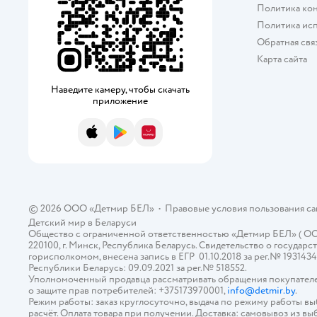
Политика ко
Политика исп
Обратная свя
Карта сайта
Наведите камеру, чтобы скачать
приложение
App Store
Google Play
AppGallery
© 2026 ООО «Детмир БЕЛ»
•
Правовые условия пользования с
Детский мир в
Беларуси
Общество с ограниченной ответственностью «Детмир БЕЛ» ( ООО «
220100, г. Минск, Республика Беларусь. Свидетельство о госуд
горисполкомом, внесена запись в ЕГР 01.10.2018 за рег.№ 193143
Республики Беларусь: 09.09.2021 за рег.№ 518552.
Уполномоченный продавца рассматривать обращения покупателе
о защите прав потребителей: +375173970001,
info@detmir.by
.
Режим работы: заказ круглосуточно, выдача по режиму работы в
расчёт. Оплата товара при получении. Доставка: самовывоз из вы