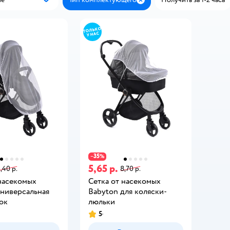
Популярные
Закрыть
35
−
%
5,65 р.
,40 р.
8,70 р.
 насекомых
Сетка от насекомых
универсальная
Babyton для коляски-
ок
люльки
5