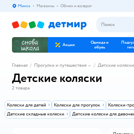
Минск
Магазины
Обмен и возврат
Выбор адреса доставки.
Одежда и
Подгу
Акции
обувь
гиг
Главная
Прогулки и путешествия
Детские коляски
Детские коляски
2
товара
Коляски для детей
Коляски для прогулок
Коляски-тр
Детские складные коляски
Детские коляски для девоче
Популярн