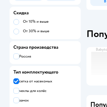
В
Скидка
От 10% и выше
Поп
От 30% и выше
Страна производства
Babyt
Россия
Тип комплектующего
сетка от насекомых
чехлы для колёс
замок
Попу