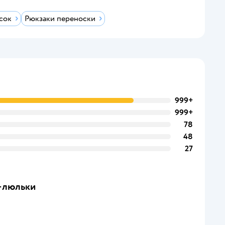
сок
Рюкзаки переноски
999+
999+
78
48
27
и-люльки