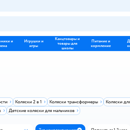
Канцтовары и
зники и
Игрушки и
Питание и
Д
товары для
иена
игры
кормление
к
школы
ости
Коляски 2 в 1
Коляски трансформеры
Коляски дл
к
Детские коляски для мальчиков
ые
Тип комплектующего
Получить за 1-2 часа