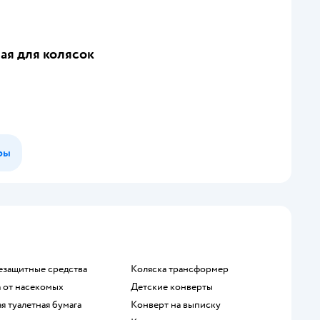
ая для колясок
ры
езащитные средства
Коляска трансформер
а от насекомых
Детские конверты
ая туалетная бумага
Конверт на выписку