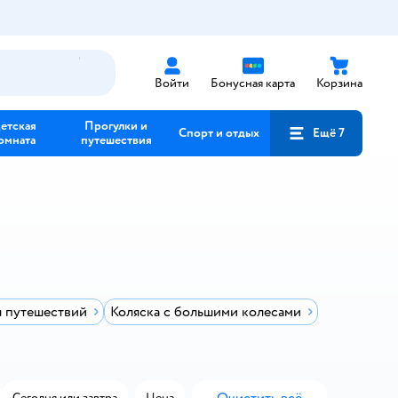
Войти
Бонусная карта
Корзина
етская
Прогулки и
Спорт и отдых
Ещё 7
омната
путешествия
я путешествий
Коляска с большими колесами
Сегодня или завтра
Цена