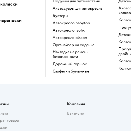
Подушка для путешествий
Детск
 коляски
Аксессуары для детских
Аксессуары для автокресла
колясо
Бустеры
 переноски
Коляс
Автокресло babyton
Прогу
Автокресло isofix
Детск
Автокресло olsson
Коляс
Органайзер на сиденье
Прогулочная коляска для
Накладка на ремень
двойн
безопасности
Коляс
Дорожный горшок
Коляс
Салфетки бумажные
газин
Компания
плата
Вакансии
рат товара
дажи