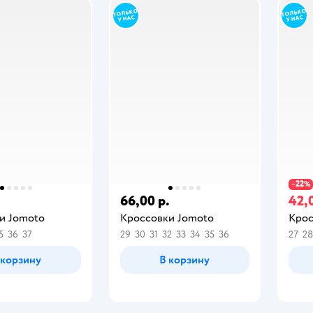
22
−
%
.
66,00 р.
42,
и Jomoto
Кроссовки Jomoto
Крос
5
36
37
29
30
31
32
33
34
35
36
27
28
 корзину
В корзину