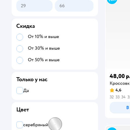
36
37
38
Скидка
От 10% и выше
От 30% и выше
От 50% и выше
48,00 р
Только у нас
Кроссовк
4,6
Да
32
33
34
3
В
Цвет
серебряный