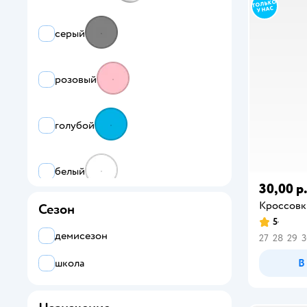
серый
розовый
голубой
белый
30,00 р
Кроссовк
Сезон
зеленый
5
демисезон
27
28
29
3
синий
В
школа