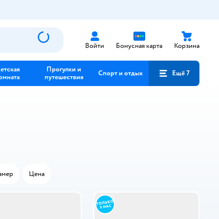
Войти
Бонусная карта
Корзина
етская
Прогулки и
Спорт и отдых
Ещё 7
омната
путешествия
змер
Цена