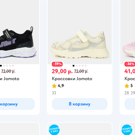
59
36
−
%
−
%
29,00 р.
41,0
72,00 р.
72,00 р.
и Jomoto
Кроссовки Jomoto
Крос
4,9
5
33
28
2
 корзину
В корзину