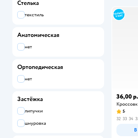
Стелька
текстиль
Анатомическая
нет
Ортопедическая
нет
36,00 р
Застёжка
Кроссовк
липучки
5
32
33
34
3
шнуровка
В