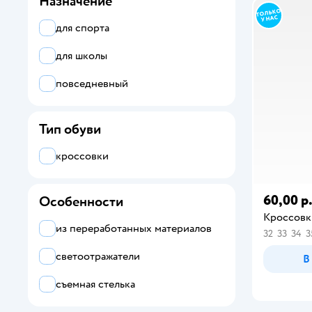
Назначение
черный
для спорта
бежевый
для школы
повседневный
Тип обуви
кроссовки
60,00 р
Особенности
Кроссовк
из переработанных материалов
32
33
34
3
светоотражатели
В
съемная стелька