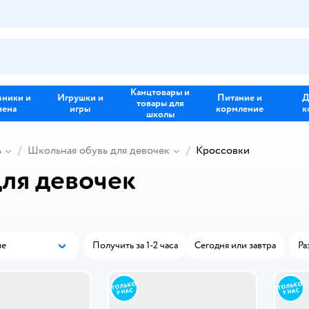
Канцтовары и
зники и
Игрушки и
Питание и
Д
товары для
иена
игры
кормление
к
школы
ь
Школьная обувь для девочек
Кроссовки
ля девочек
ые
Получить за 1-2 часа
Сегодня или завтра
Ра
Популярные