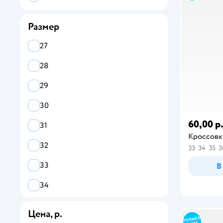
Размер
27
28
29
30
60,00 р
31
Кроссовк
32
33
34
35
3
33
В
34
35
Цена, р.