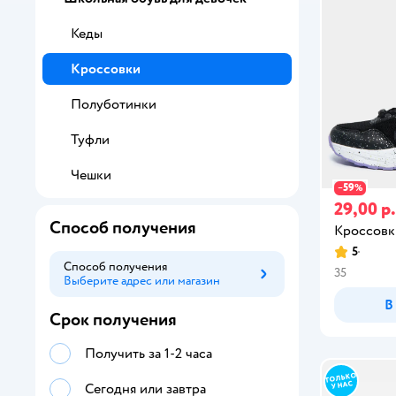
Кеды
Кроссовки
Полуботинки
Туфли
Чешки
59
−
%
29,00 р.
Способ получения
Кроссовк
5
Способ получения
35
Выберите адрес или магазин
Способ получения
В
Срок получения
Получить за 1-2 часа
Сегодня или завтра