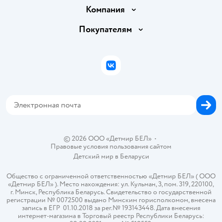
Доставка и оплата
Компания
Обмен и возврат товара
Вакансии
Покупателям
Правила продажи
Подарочные карты
Политика конфиденциальности
Бонусные карты
Политика использования файлов cookie
ВКонтакте
Блог
Обратная связь
Магазины сети
Карта сайта
© 2026 ООО «Детмир БЕЛ»
•
Правовые условия пользования сайтом
Детский мир в
Беларуси
Общество с ограниченной ответственностью «Детмир БЕЛ» ( ООО
«Детмир БЕЛ» ). Место нахождения: ул. Кульман, 3, пом. 319, 220100,
г. Минск, Республика Беларусь. Свидетельство о государственной
регистрации № 0072500 выдано Минским горисполкомом, внесена
запись в ЕГР 01.10.2018 за рег.№ 193143448. Дата внесения
интернет-магазина в Торговый реестр Республики Беларусь: