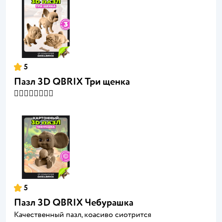
5
Пазл 3D QBRIX Три щенка
👍🏻👍🏻👍🏻👍🏻
5
Пазл 3D QBRIX Чебурашка
Качественный пазл, коасиво сиотрится