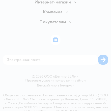
Интернет-магазин
Доставка и оплата
Компания
Обмен и возврат товара
Вакансии
Покупателям
Правила продажи
Подарочные карты
Политика конфиденциальности
Бонусные карты
Политика использования файлов cookie
ВКонтакте
Блог
Обратная связь
Магазины сети
Карта сайта
© 2026 ООО «Детмир БЕЛ»
•
Правовые условия пользования сайтом
Детский мир в
Беларуси
Общество с ограниченной ответственностью «Детмир БЕЛ» ( ООО
«Детмир БЕЛ» ). Место нахождения: ул. Кульман, 3, пом. 319, 220100,
г. Минск, Республика Беларусь. Свидетельство о государственной
регистрации № 0072500 выдано Минским горисполкомом, внесена