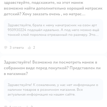
здравствуйте, подскажите, на этот манеж
возможно найти дополнительно хороший матрасик
детский? Хочу заказать очень , но матрас
дополнительно не могу найти пока что. Может у
вас есть ссылка, какой подойдет матрас в эту
Здравствуйте, брала к нему наматрасник на озон арт
Открыть вопрос
950930224 подошёл идеально. А под него можно ещё
модель?
тонкий слой поролона отрезанный по размеру. Это
единственное что удалось найти. Но нам пока и без
поролона нормально
3 ответа
2
Здравствуйте! Возможно ли посмотреть манеж в
собранном виде перед покупкой? Представлен ли
в магазинах?
Здравствуйте! К сожалению, у нас нет информации о
Открыть вопрос
наличии товаров в розничном магазине. Вся
актуальная информация на нашем сайте.