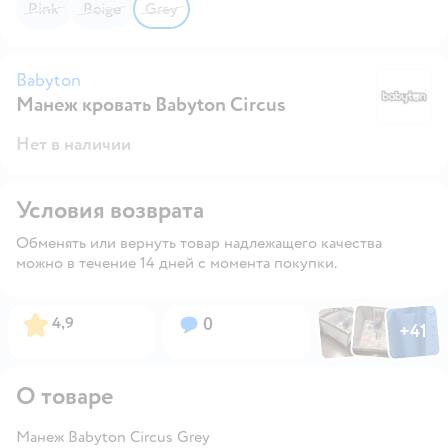
Pink
Beige
Grey
Babyton
Манеж кровать Babyton Circus
B
Нет в наличии
Условия возврата
Обменять или вернуть товар надлежащего качества
можно в течение 14 дней с момента покупки.
Фото по
Фото пользовател
Фото пользо
Рейтинг:
Вопросов:
4,9
0
+
41
Открыть га
О товаре
Манеж Babyton Circus Grey