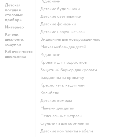
Радионяни
Детская
Детские будильники
посуда и
столовые
Детские светильники
приборы
Детские фонарики
Интерьер
Детские наручные часы
Качели,
шезлонги,
Видеоняня для новорожденных
ходунки
Мягкая мебель для детей
Рабочее место
Радионяни
школьника
Кровати для подростков
Защитный барьер для кровати
Балдахины на кроватку
Кресло качалка для мам
Колыбели
Детские комоды
Манежи для детей
Пеленальные матрасы
Стульчики для кормления
Детские комплекты мебели