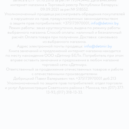
запись в ЕГР 01.10.2018 за рег.№ 193143448. Дата внесения
интернет-магазина в Торговый реестр Республики Беларусь:
09.09.2021 за рег.№ 518552.
Уполномоченный продавца рассматривать обращения покупателей
о нарушении их прав, предусмотренных законодательством
о защите прав потребителей: +375173970001,
info@detmir.by
.
Режим работы: заказ круглосуточно, выдача по режиму работы
выбранного магазина. Способ оплаты: наличный и безналичный
расчёт. Оплата товара при получении. Доставка: самовывоз
из выбранного магазина.
Адрес электронной почты продавца:
info@detmir.by
Книга замечаний и предложений интернет-магазина находится
по месту нахождения ООО «Детмир БЕЛ». Потребитель при этом
вправе оставить замечания и предложения в любом магазине
торговой сети «Детмир».
Ответственный за продвижение отечественных товаров и работе
с отечественными производителями
Добрицкий Павел Валерьевич тел. +375173970001 доб.213
Уполномоченный по защите прав потребителей: отдел торговли
и услуг Администрация Советского района г. Минска, тел. (017) 377-
13-93, (017) 318-13-33.