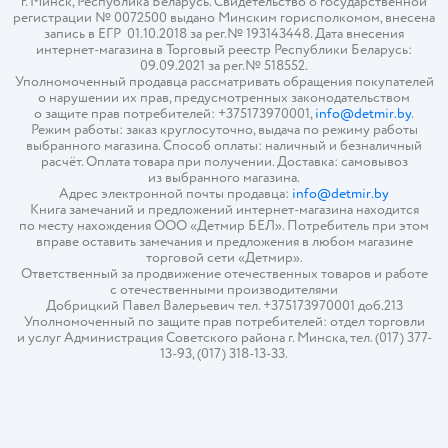
г. Минск, Республика Беларусь. Свидетельство о государственной
регистрации № 0072500 выдано Минским горисполкомом, внесена
запись в ЕГР 01.10.2018 за рег.№ 193143448. Дата внесения
интернет-магазина в Торговый реестр Республики Беларусь:
09.09.2021 за рег.№ 518552.
Уполномоченный продавца рассматривать обращения покупателей
о нарушении их прав, предусмотренных законодательством
о защите прав потребителей: +375173970001,
info@detmir.by
.
Режим работы: заказ круглосуточно, выдача по режиму работы
выбранного магазина. Способ оплаты: наличный и безналичный
расчёт. Оплата товара при получении. Доставка: самовывоз
из выбранного магазина.
Адрес электронной почты продавца:
info@detmir.by
Книга замечаний и предложений интернет-магазина находится
по месту нахождения ООО «Детмир БЕЛ». Потребитель при этом
вправе оставить замечания и предложения в любом магазине
торговой сети «Детмир».
Ответственный за продвижение отечественных товаров и работе
с отечественными производителями
Добрицкий Павел Валерьевич тел. +375173970001 доб.213
Уполномоченный по защите прав потребителей: отдел торговли
и услуг Администрация Советского района г. Минска, тел. (017) 377-
13-93, (017) 318-13-33.