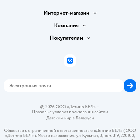
Интернет-магазин
Доставка и оплата
Компания
Обмен и возврат товара
Вакансии
Покупателям
Правила продажи
Подарочные карты
Политика конфиденциальности
Бонусные карты
Политика использования файлов cookie
ВКонтакте
Блог
Обратная связь
Магазины сети
Карта сайта
© 2026 ООО «Детмир БЕЛ»
•
Правовые условия пользования сайтом
Детский мир в
Беларуси
Общество с ограниченной ответственностью «Детмир БЕЛ» ( ООО
«Детмир БЕЛ» ). Место нахождения: ул. Кульман, 3, пом. 319, 220100,