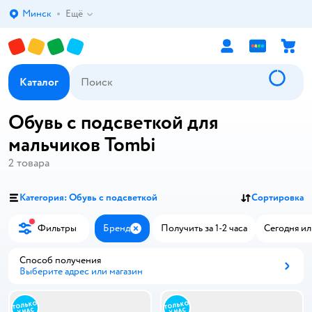
Минск
Ещё
Выбор адреса доставки.
Каталог
Обувь с подсветкой для
мальчиков Tombi
2
товара
Категория: Обувь с подсветкой
Сортировка
Фильтры
Бренд
Получить за 1-2 часа
Сегодня ил
Закрыть
Способ получения
Выберите адрес или магазин
Способ получения