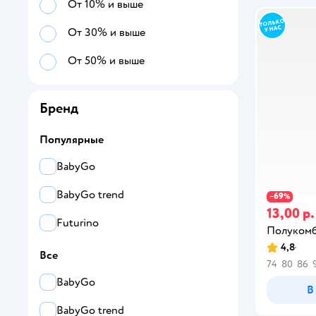
От 10% и выше
От 30% и выше
От 50% и выше
Бренд
Популярные
BabyGo
BabyGo trend
69
−
%
13,00 р.
Futurino
Полукомб
4,8
Все
74
80
86
BabyGo
В
BabyGo trend