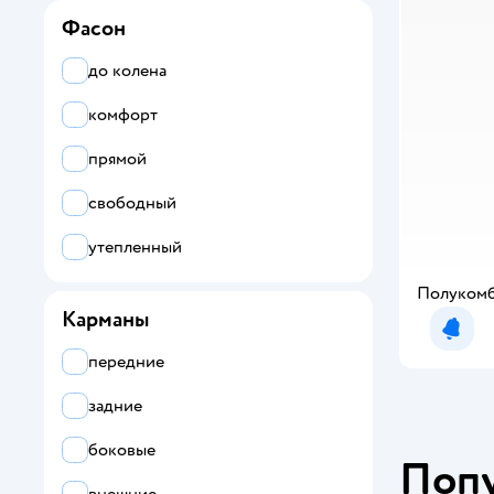
эластан
Фасон
до колена
комфорт
прямой
свободный
утепленный
Полукомб
Карманы
Уведо
передние
задние
боковые
Поп