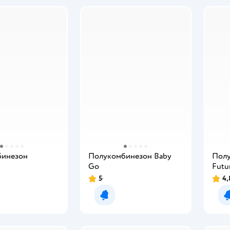
бинезон
Полукомбинезон Baby
Пол
Gо
Futu
5
4,
мить о появлении
Уведомить о появлении