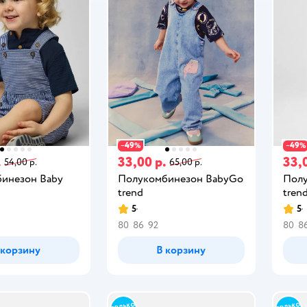
49
49
−
%
−
%
.
33,00 р.
33,
54,00 р.
65,00 р.
инезон Baby
Полукомбинезон BabyGo
Полу
trend
tren
5
5
80
86
92
80
8
 корзину
В корзину