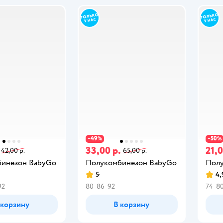
49
50
−
%
−
%
33,00 р.
21,0
42,00 р.
65,00 р.
инезон BabyGo
Полукомбинезон BabyGo
Полу
5
4,
92
80
86
92
74
8
 корзину
В корзину