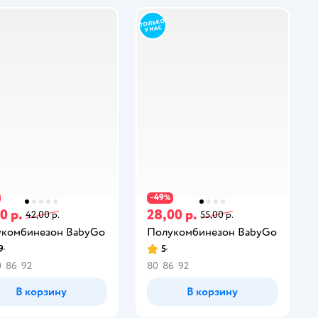
49
−
%
0 р.
28,00 р.
42,00 р.
55,00 р.
комбинезон BabyGo
Полукомбинезон BabyGo
9
5
0
86
92
80
86
92
В корзину
В корзину