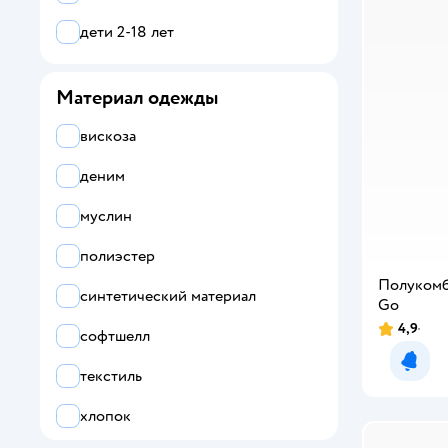
дети 2-18 лет
Материал одежды
вискоза
деним
муслин
полиэстер
Полукомб
синтетический материал
Gо
4,9
софтшелл
Уведо
текстиль
хлопок