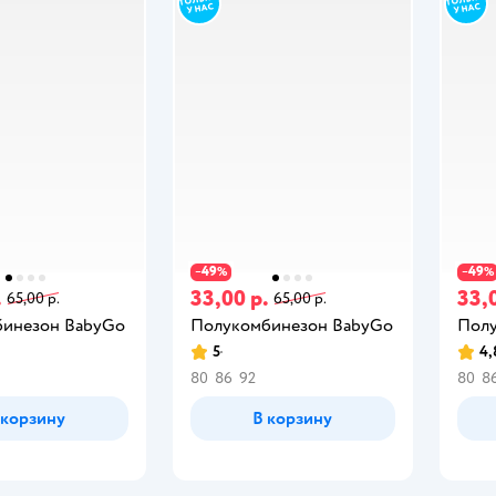
49
49
−
%
−
%
.
33,00 р.
33,
65,00 р.
65,00 р.
инезон BabyGo
Полукомбинезон BabyGo
Полу
5
4,
80
86
92
80
8
 корзину
В корзину