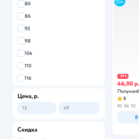
80
86
92
98
104
110
29
−
%
116
46,00 р
122
Полукомб
Цена, р.
5
80
86
92
В
Скидка