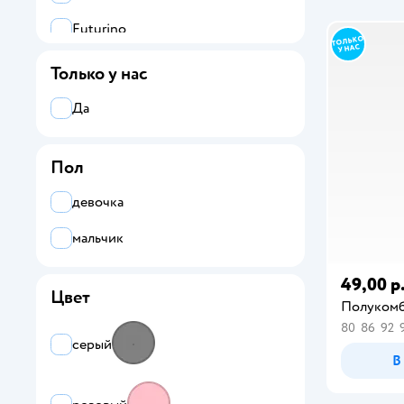
Futurino
Только у нас
Да
Пол
девочка
мальчик
49,00 р
Цвет
Полукомб
80
86
92
серый
В