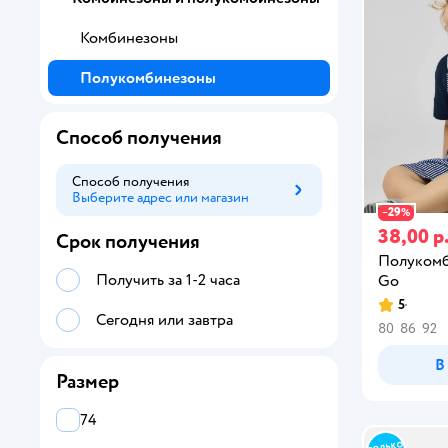
Комбинезоны
Полукомбинезоны
Способ получения
Способ получения
Выберите адрес или магазин
Способ получения
29
−
%
38,00 р
Срок получения
Полукомб
Получить за 1-2 часа
Gо
5
Сегодня или завтра
80
86
92
В
Размер
74