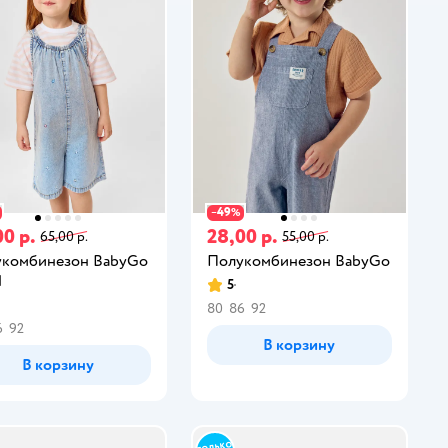
49
−
%
00 р.
28,00 р.
65,00 р.
55,00 р.
комбинезон BabyGo
Полукомбинезон BabyGo
d
5
80
86
92
6
92
В корзину
В корзину