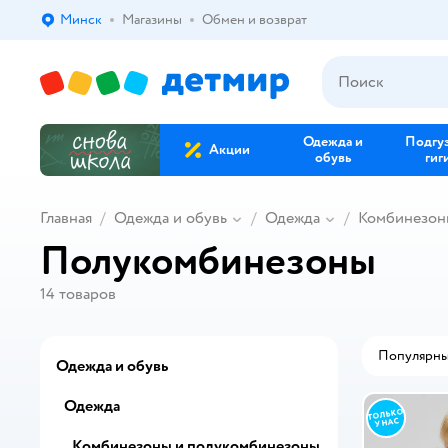
Минск
Магазины
Обмен и возврат
Выбор адреса доставки.
Одежда и
Подгу
Акции
обувь
гиг
Главная
Одежда и обувь
Одежда
Комбинезон
Полукомбинезоны
14
товаров
Популярн
Одежда и обувь
Одежда
Комбинезоны и полукомбинезоны