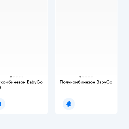
комбинезон BabyGo
Полукомбинезон BabyGo
d
Уведомить о появлении
Уведомить о появлении