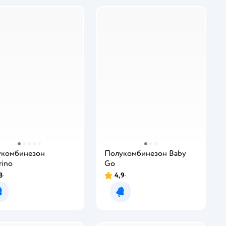
укомбинезон
Полукомбинезон Baby
rino
Gо
8
4,9
Уведомить о появлении
Уведомить о появлении