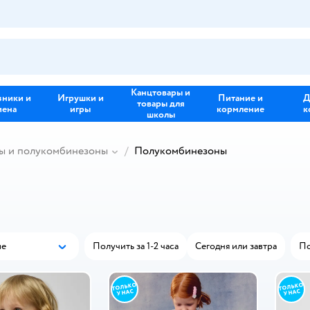
Канцтовары и
зники и
Игрушки и
Питание и
Д
товары для
иена
игры
кормление
к
школы
ы и полукомбинезоны
Полукомбинезоны
ые
Получить за 1-2 часа
Сегодня или завтра
П
Популярные