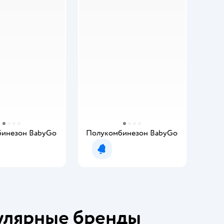
инезон BabyGo
Полукомбинезон BabyGo
мить о появлении
Уведомить о появлении
улярные бренды