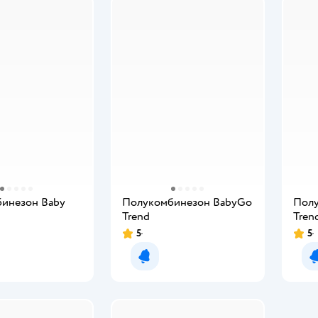
инезон Baby
Полукомбинезон BabyGo
Полу
Trend
Tren
5
5
мить о появлении
Уведомить о появлении