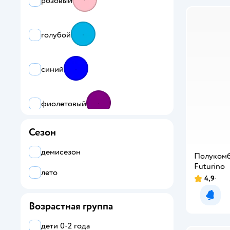
розовый
голубой
синий
фиолетовый
Сезон
коричневый
демисезон
Полуком
Futurino
бежевый
лето
4,9
Уведо
Возрастная группа
дети 0-2 года