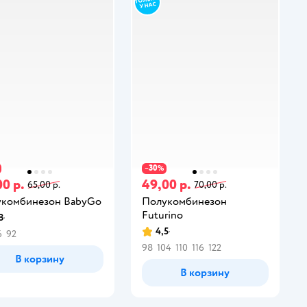
30
−
%
00 р.
49,00 р.
65,00 р.
70,00 р.
комбинезон BabyGo
Полукомбинезон
Futurino
8
4,5
6
92
98
104
110
116
122
В корзину
В корзину