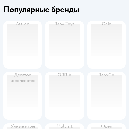
Популярные бренды
Attivio
Baby Toys
Ocie
Десятое
QBRIX
BabyGo
королевство
Умные игры
Multiart
Фрея