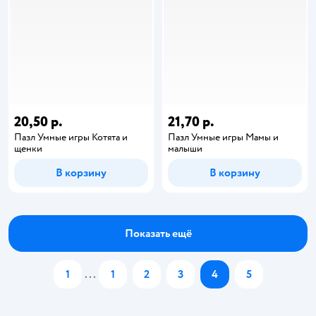
20,50 р.
21,70 р.
Пазл Умные игры Котята и
Пазл Умные игры Мамы и
щенки
малыши
В корзину
В корзину
Показать ещё
1
...
1
2
3
4
5