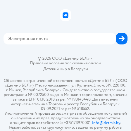
Подарочные карты
Политика конфиденциальности
Бонусные карты
Политика использования файлов cookie
ВКонтакте
Блог
Обратная связь
Магазины сети
Карта сайта
© 2026 ООО «Детмир БЕЛ»
•
Правовые условия пользования сайтом
Детский мир в
Беларуси
Общество с ограниченной ответственностью «Детмир БЕЛ» ( ООО
«Детмир БЕЛ» ). Место нахождения: ул. Кульман, 3, пом. 319, 220100,
г. Минск, Республика Беларусь. Свидетельство о государственной
регистрации № 0072500 выдано Минским горисполкомом, внесена
запись в ЕГР 01.10.2018 за рег.№ 193143448. Дата внесения
интернет-магазина в Торговый реестр Республики Беларусь:
09.09.2021 за рег.№ 518552.
Уполномоченный продавца рассматривать обращения покупателей
о нарушении их прав, предусмотренных законодательством
о защите прав потребителей: +375173970001,
info@detmir.by
.
Режим работы: заказ круглосуточно, выдача по режиму работы