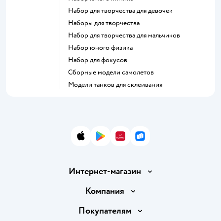
Набор для творчества для девочек
Наборы для творчества
Набор для творчества для мальчиков
Набор юного физика
Набор для фокусов
Сборные модели самолетов
Модели танков для склеивания
App Store
Google Play
AppGallery
RuStore
Интернет-магазин
Доставка и оплата
Компания
Обмен и возврат товара
Вакансии
Покупателям
Правила продажи