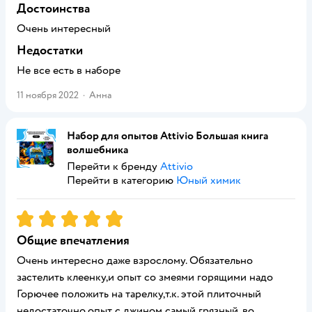
Достоинства
Очень интересный
Недостатки
Не все есть в наборе
11 ноября 2022
·
Анна
Набор для опытов Attivio Большая книга
волшебника
Перейти к бренду
Attivio
Перейти в категорию
Юный химик
Рейтинг:
5
Общие впечатления
Очень интересно даже взрослому. Обязательно
застелить клеенку,и опыт со змеями горящими надо
Горючее положить на тарелку,т.к. этой плиточный
недостаточно,опыт с джином самый грязный, во