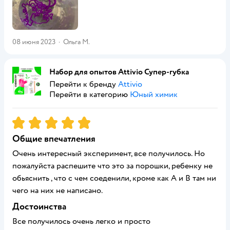
08 июня 2023
·
Ольга М.
Набор для опытов Attivio Супер-губка
Перейти к бренду
Attivio
Перейти в категорию
Юный химик
Рейтинг:
5
Общие впечатления
Очень интересный эксперимент, все получилось. Но
пожалуйста распешите что это за порошки, ребенку не
обьяснить , что с чем соеденили, кроме как А и В там ни
чего на них не написано.
Достоинства
Все получилось очень легко и просто