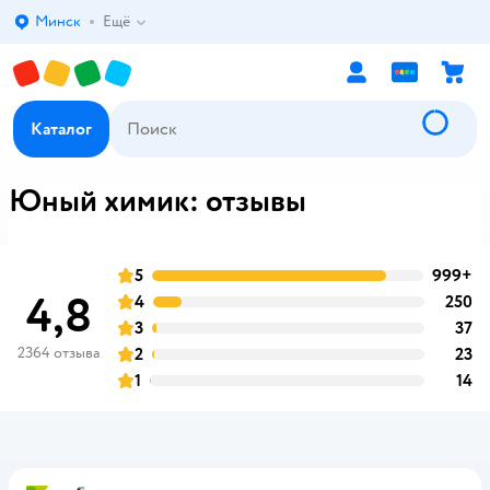
Минск
Ещё
Выбор адреса доставки.
Каталог
Юный химик: отзывы
5
999+
о
оценка
4,8
4
250
о
оценка
3
37
о
оценка
2364 отзыва
2
23
о
оценка
1
14
о
оценка