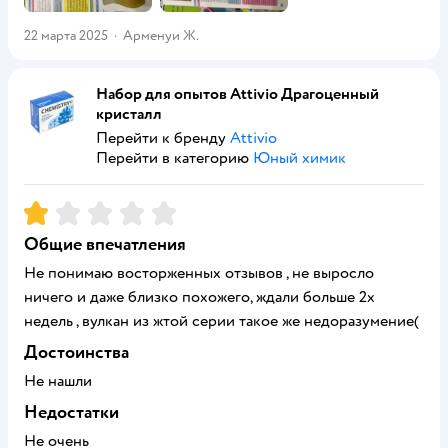
22 марта 2025
·
Арменуи Ж.
Набор для опытов Attivio Драгоценный
кристалл
Перейти к бренду
Attivio
Перейти в категорию
Юный химик
Рейтинг:
1
Общие впечатления
Не понимаю восторженных отзывов , не выросло
ничего и даже близко похожего, ждали больше 2х
недель , вулкан из жтой серии такое же недоразумение(
Достоинства
Не нашли
Недостатки
Не очень