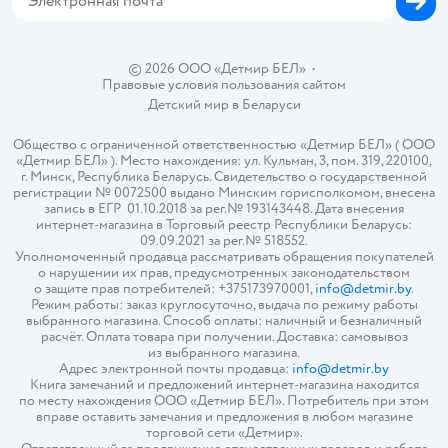
© 2026 ООО «Детмир БЕЛ»
•
Правовые условия пользования сайтом
Детский мир в
Беларуси
Общество с ограниченной ответственностью «Детмир БЕЛ» ( ООО
«Детмир БЕЛ» ). Место нахождения: ул. Кульман, 3, пом. 319, 220100,
г. Минск, Республика Беларусь. Свидетельство о государственной
регистрации № 0072500 выдано Минским горисполкомом, внесена
запись в ЕГР 01.10.2018 за рег.№ 193143448. Дата внесения
интернет-магазина в Торговый реестр Республики Беларусь:
09.09.2021 за рег.№ 518552.
Уполномоченный продавца рассматривать обращения покупателей
о нарушении их прав, предусмотренных законодательством
о защите прав потребителей: +375173970001,
info@detmir.by
.
Режим работы: заказ круглосуточно, выдача по режиму работы
выбранного магазина. Способ оплаты: наличный и безналичный
расчёт. Оплата товара при получении. Доставка: самовывоз
из выбранного магазина.
Адрес электронной почты продавца:
info@detmir.by
Книга замечаний и предложений интернет-магазина находится
по месту нахождения ООО «Детмир БЕЛ». Потребитель при этом
вправе оставить замечания и предложения в любом магазине
торговой сети «Детмир».