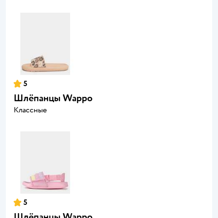
5
Шлёпанцы Wappo
Классные
5
Шлёпанцы Wappo