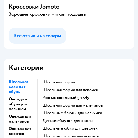
Кроссовки Jomoto
Зорошие кросовки,мягкая подошва
Все отзывы на товары
Категории
Школьная
Школьная форма
одежда и
Школьная форма для девочек
обувь
Рюкзак школьный grizzly
Одежда и
обувь для
Школьная форма для мальчиков
малышей
Школьные брюки для мальчика
Одежда для
Детские блузки для школы
мальчиков
Школьные юбки для девочек
Одежда для
девочек
Школьные платья для девочек