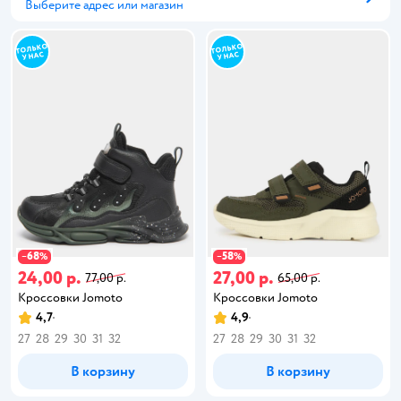
Выберите адрес или магазин
Способ получения
68
58
−
%
−
%
24,00 р.
27,00 р.
77,00 р.
65,00 р.
Кроссовки Jomoto
Кроссовки Jomoto
4,7
4,9
27
28
29
30
31
32
27
28
29
30
31
32
В корзину
В корзину