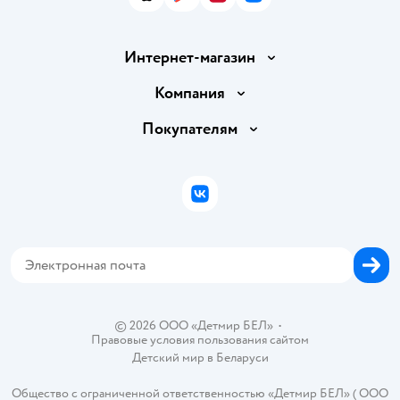
App Store
Google Play
AppGallery
RuStore
Интернет-магазин
Доставка и оплата
Компания
Обмен и возврат товара
Вакансии
Покупателям
Правила продажи
Подарочные карты
Политика конфиденциальности
Бонусные карты
Политика использования файлов cookie
ВКонтакте
Блог
Обратная связь
Магазины сети
Карта сайта
© 2026 ООО «Детмир БЕЛ»
•
Правовые условия пользования сайтом
Детский мир в
Беларуси
Общество с ограниченной ответственностью «Детмир БЕЛ» ( ООО