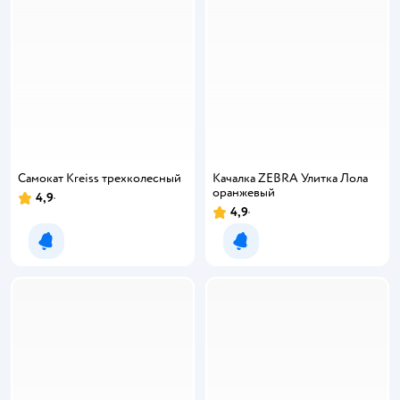
Самокат Kreiss трехколесный
Качалка ZEBRA Улитка Лола
оранжевый
4,9
4,9
Уведомить о появлении
Уведомить о появлении