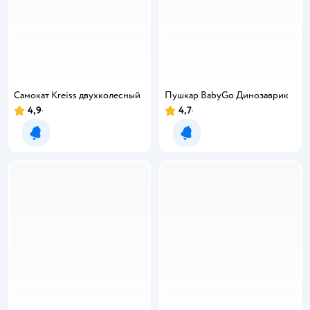
Самокат Kreiss двухколесный
Пушкар BabyGo Динозаврик
4,9
4,7
Уведомить о появлении
Уведомить о появлении