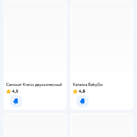
Самокат Kreiss двухколесный
Каталка BabyGo
4,5
4,8
Уведомить о появлении
Уведомить о появлении