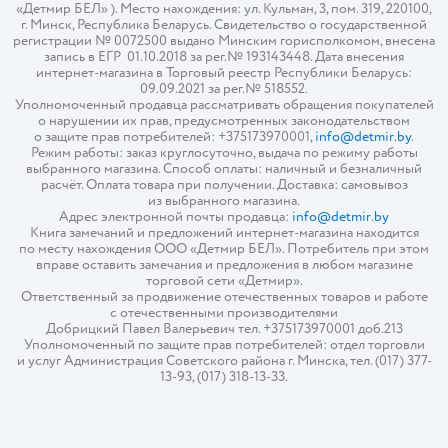
«Детмир БЕЛ» ). Место нахождения: ул. Кульман, 3, пом. 319, 220100,
г. Минск, Республика Беларусь. Свидетельство о государственной
регистрации № 0072500 выдано Минским горисполкомом, внесена
запись в ЕГР 01.10.2018 за рег.№ 193143448. Дата внесения
интернет-магазина в Торговый реестр Республики Беларусь:
09.09.2021 за рег.№ 518552.
Уполномоченный продавца рассматривать обращения покупателей
о нарушении их прав, предусмотренных законодательством
о защите прав потребителей: +375173970001,
info@detmir.by
.
Режим работы: заказ круглосуточно, выдача по режиму работы
выбранного магазина. Способ оплаты: наличный и безналичный
расчёт. Оплата товара при получении. Доставка: самовывоз
из выбранного магазина.
Адрес электронной почты продавца:
info@detmir.by
Книга замечаний и предложений интернет-магазина находится
по месту нахождения ООО «Детмир БЕЛ». Потребитель при этом
вправе оставить замечания и предложения в любом магазине
торговой сети «Детмир».
Ответственный за продвижение отечественных товаров и работе
с отечественными производителями
Добрицкий Павел Валерьевич тел. +375173970001 доб.213
Уполномоченный по защите прав потребителей: отдел торговли
и услуг Администрация Советского района г. Минска, тел. (017) 377-
13-93, (017) 318-13-33.