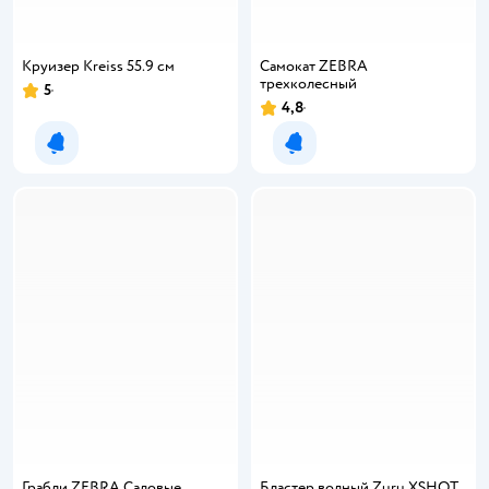
Круизер Kreiss 55.9 см
Самокат ZEBRA
трехколесный
5
4,8
Уведомить о появлении
Уведомить о появлении
Грабли ZEBRA Садовые
Бластер водный Zuru XSHOT