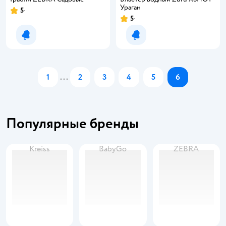
Ураган
5
5
Уведомить о появлении
Уведомить о появлении
1
...
2
3
4
5
6
Популярные бренды
Kreiss
BabyGo
ZEBRA