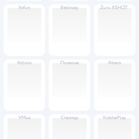
Yofun
Bestway
Zuru XSHOT
Attivio
Полесье
Abero
УМка
Стеллар
KiddiePlay