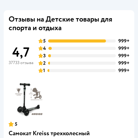
Отзывы на Детские товары для
спорта и отдыха
5
999+
4,7
4
999+
3
999+
37733 отзыва
2
999+
1
999+
5
Самокат Kreiss трехколесный