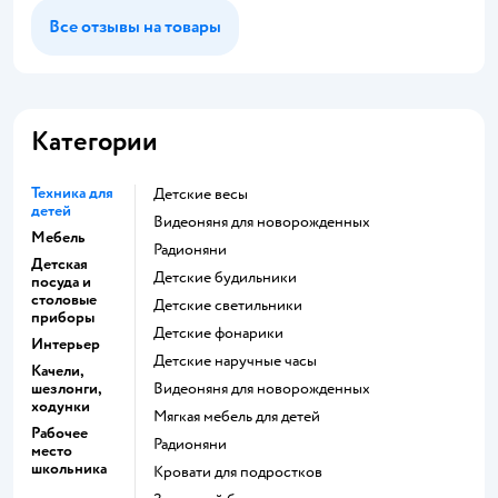
Все отзывы на товары
Категории
Техника для
Детские весы
детей
Видеоняня для новорожденных
Мебель
Радионяни
Детская
Детские будильники
посуда и
столовые
Детские светильники
приборы
Детские фонарики
Интерьер
Детские наручные часы
Качели,
шезлонги,
Видеоняня для новорожденных
ходунки
Мягкая мебель для детей
Рабочее
Радионяни
место
школьника
Кровати для подростков