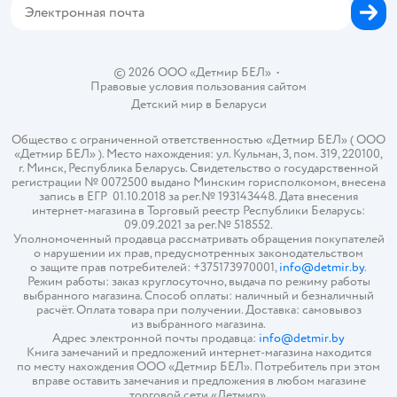
© 2026 ООО «Детмир БЕЛ»
•
Правовые условия пользования сайтом
Детский мир в
Беларуси
Общество с ограниченной ответственностью «Детмир БЕЛ» ( ООО
«Детмир БЕЛ» ). Место нахождения: ул. Кульман, 3, пом. 319, 220100,
г. Минск, Республика Беларусь. Свидетельство о государственной
регистрации № 0072500 выдано Минским горисполкомом, внесена
запись в ЕГР 01.10.2018 за рег.№ 193143448. Дата внесения
интернет-магазина в Торговый реестр Республики Беларусь:
09.09.2021 за рег.№ 518552.
Уполномоченный продавца рассматривать обращения покупателей
о нарушении их прав, предусмотренных законодательством
о защите прав потребителей: +375173970001,
info@detmir.by
.
Режим работы: заказ круглосуточно, выдача по режиму работы
выбранного магазина. Способ оплаты: наличный и безналичный
расчёт. Оплата товара при получении. Доставка: самовывоз
из выбранного магазина.
Адрес электронной почты продавца:
info@detmir.by
Книга замечаний и предложений интернет-магазина находится
по месту нахождения ООО «Детмир БЕЛ». Потребитель при этом
вправе оставить замечания и предложения в любом магазине
торговой сети «Детмир».