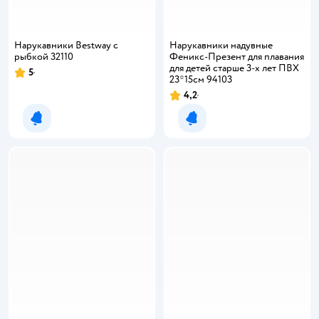
Нарукавники Bestway с
Нарукавники надувные
рыбкой 32110
Феникс-Презент для плавания
для детей старше 3-х лет ПВХ
5
23*15см 94103
4,2
Уведомить о появлении
Уведомить о появлении