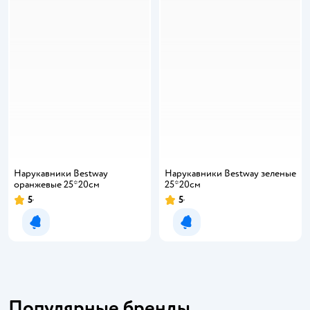
Нарукавники Bestway
Нарукавники Bestway зеленые
оранжевые 25*20см
25*20см
5
5
Уведомить о появлении
Уведомить о появлении
Популярные бренды