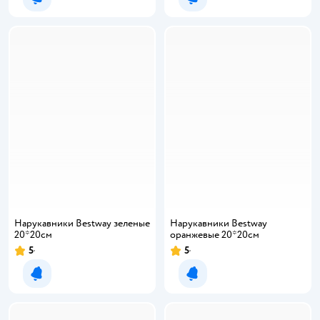
Уведомить о появлении
Уведомить о появлении
Нарукавники Bestway зеленые
Нарукавники Bestway
20*20см
оранжевые 20*20см
5
5
Уведомить о появлении
Уведомить о появлении