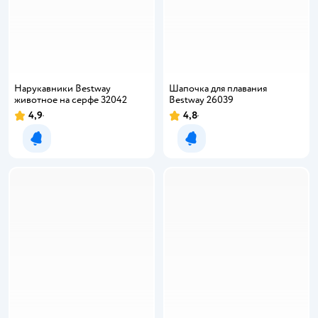
Нарукавники Bestway
Шапочка для плавания
животное на серфе 32042
Bestway 26039
4,9
4,8
Уведомить о появлении
Уведомить о появлении