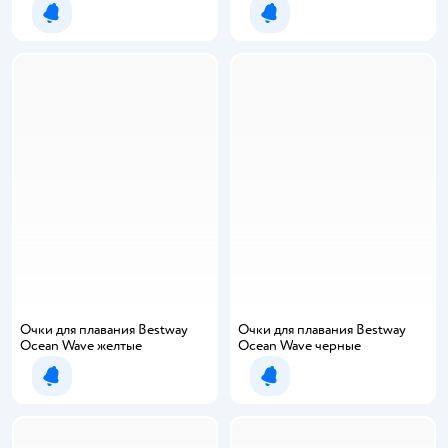
Уведомить о появлении
Уведомить о появлении
Очки для плавания Bestway
Очки для плавания Bestway
Ocean Wave желтые
Ocean Wave черные
Уведомить о появлении
Уведомить о появлении