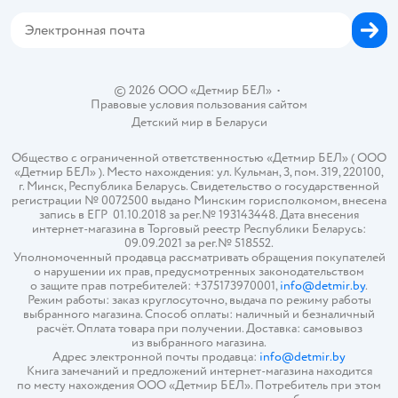
Магазины сети
Карта сайта
© 2026 ООО «Детмир БЕЛ»
•
Правовые условия пользования сайтом
Детский мир в
Беларуси
Общество с ограниченной ответственностью «Детмир БЕЛ» ( ООО
«Детмир БЕЛ» ). Место нахождения: ул. Кульман, 3, пом. 319, 220100,
г. Минск, Республика Беларусь. Свидетельство о государственной
регистрации № 0072500 выдано Минским горисполкомом, внесена
запись в ЕГР 01.10.2018 за рег.№ 193143448. Дата внесения
интернет-магазина в Торговый реестр Республики Беларусь:
09.09.2021 за рег.№ 518552.
Уполномоченный продавца рассматривать обращения покупателей
о нарушении их прав, предусмотренных законодательством
о защите прав потребителей: +375173970001,
info@detmir.by
.
Режим работы: заказ круглосуточно, выдача по режиму работы
выбранного магазина. Способ оплаты: наличный и безналичный
расчёт. Оплата товара при получении. Доставка: самовывоз
из выбранного магазина.
Адрес электронной почты продавца:
info@detmir.by
Книга замечаний и предложений интернет-магазина находится
по месту нахождения ООО «Детмир БЕЛ». Потребитель при этом