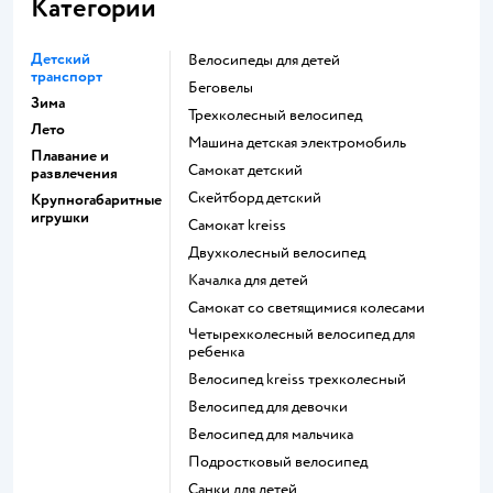
Категории
Детский
Велосипеды для детей
транспорт
Беговелы
Зима
Трехколесный велосипед
Лето
Машина детская электромобиль
Плавание и
Самокат детский
развлечения
Скейтборд детский
Крупногабаритные
игрушки
Самокат kreiss
Двухколесный велосипед
Качалка для детей
Самокат со светящимися колесами
Четырехколесный велосипед для
ребенка
Велосипед kreiss трехколесный
Велосипед для девочки
Велосипед для мальчика
Подростковый велосипед
Санки для детей