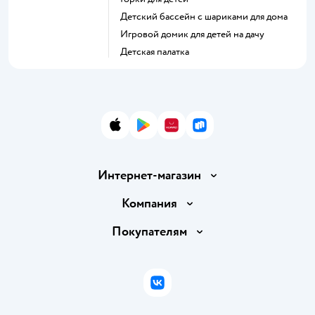
Детский бассейн с шариками для дома
Игровой домик для детей на дачу
Детская палатка
App Store
Google Play
AppGallery
RuStore
Интернет-магазин
Доставка и оплата
Компания
Обмен и возврат товара
Вакансии
Покупателям
Правила продажи
Подарочные карты
Политика конфиденциальности
Бонусные карты
Политика использования файлов cookie
ВКонтакте
Блог
Обратная связь