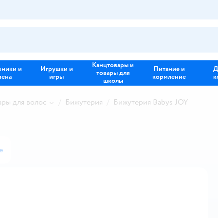
Канцтовары и
зники и
Игрушки и
Питание и
Д
товары для
иена
игры
кормление
к
школы
ары для волос
Бижутерия
Бижутерия Babys JOY
е