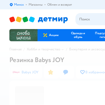
Минск
Магазины
Обмен и возврат
Выбор адреса доставки.
Одежда и
Подгу
Акции
обувь
гиг
Главная
Хобби и творчество
Бижутерия и аксессу
Резинка Babys JOY
Babys JOY
В избранно