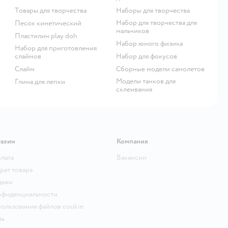
Товары для творчества
Наборы для творчества
Набор для творчества для
Песок кинетический
мальчиков
Пластилин play doh
Набор юного физика
Набор для приготовления
слаймов
Набор для фокусов
Слайм
Сборные модели самолетов
Модели танков для
Глина для лепки
склеивания
газин
Компания
плата
Вакансии
рат товара
дажи
нфиденциальности
ользования файлов cookie
зь