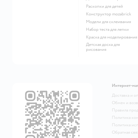
Раскопки для детей
Конструктор mozabrick
Модели для склеивания
Набор теста для лепки
Краска для моделирования
Детская доска для
рисования
Интернет-ма
Доставка и о
Обмен и возв
Правила про
Политика ко
Политика исп
Обратная свя