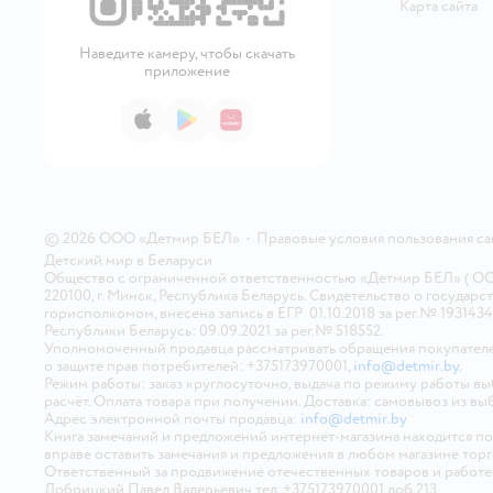
Карта сайта
Наведите камеру, чтобы скачать
приложение
App Store
Google Play
AppGallery
© 2026 ООО «Детмир БЕЛ»
•
Правовые условия пользования с
Детский мир в
Беларуси
Общество с ограниченной ответственностью «Детмир БЕЛ» ( ООО «
220100, г. Минск, Республика Беларусь. Свидетельство о госуд
горисполкомом, внесена запись в ЕГР 01.10.2018 за рег.№ 193143
Республики Беларусь: 09.09.2021 за рег.№ 518552.
Уполномоченный продавца рассматривать обращения покупателе
о защите прав потребителей: +375173970001,
info@detmir.by
.
Режим работы: заказ круглосуточно, выдача по режиму работы в
расчёт. Оплата товара при получении. Доставка: самовывоз из вы
Адрес электронной почты продавца:
info@detmir.by
Книга замечаний и предложений интернет-магазина находится п
вправе оставить замечания и предложения в любом магазине тор
Ответственный за продвижение отечественных товаров и работ
Добрицкий Павел Валерьевич тел. +375173970001 доб.213