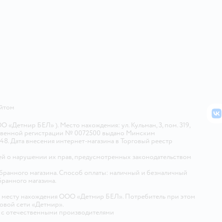
айтом
В
Детмир БЕЛ» ). Место нахождения: ул. Кульман, 3, пом. 319,
арственной регистрации № 0072500 выдано Минским
448. Дата внесения интернет-магазина в Торговый реестр
й о нарушении их прав, предусмотренных законодательством
ыбранного магазина. Способ оплаты: наличный и безналичный
бранного магазина.
о месту нахождения ООО «Детмир БЕЛ». Потребитель при этом
говой сети «Детмир».
е с отечественными производителями