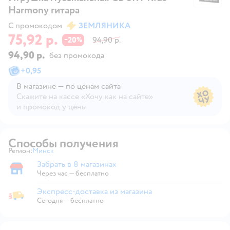
Harmony гитара
С промокодом
ЗЕМЛЯНИКА
75,92 р.
20
94,90 р.
−
%
94,90 р.
без промокода
+
0,95
В магазине — по ценам сайта
Скажите на кассе «Хочу как на сайте»
и промокод у цены
В магазине — по ценам сайта
Способы получения
Регион:
Минск
Выбор адреса доставки.
Забрать в 8 магазинах
Забрать в магазине
Через час — бесплатно
Экспресс-доставка из магазина
Экспресс-доставка из магазина
Сегодня
—
бесплатно