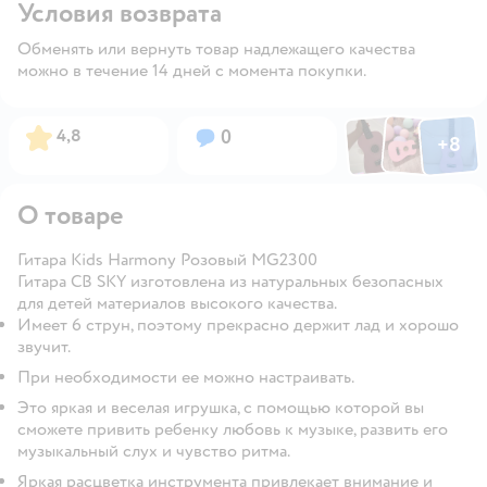
Условия возврата
Обменять или вернуть товар надлежащего качества
можно в течение 14 дней с момента покупки.
Фото по
Фото пользовател
Фото пользо
Рейтинг:
Вопросов:
4,8
0
+
8
Открыть га
О товаре
Гитара Kids Harmony Розовый MG2300
Гитара CB SKY изготовлена из натуральных безопасных
для детей материалов высокого качества.
Имеет 6 струн, поэтому прекрасно держит лад и хорошо
звучит.
При необходимости ее можно настраивать.
Это яркая и веселая игрушка, с помощью которой вы
сможете привить ребенку любовь к музыке, развить его
музыкальный слух и чувство ритма.
Яркая расцветка инструмента привлекает внимание и