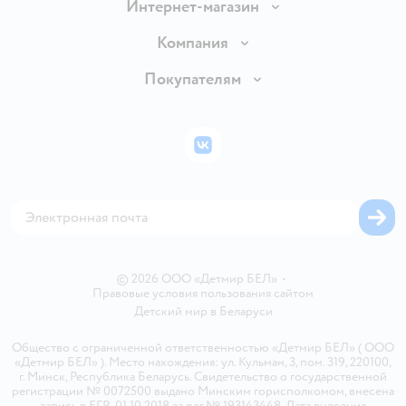
Интернет-магазин
Доставка и оплата
Компания
Обмен и возврат товара
Вакансии
Покупателям
Правила продажи
Подарочные карты
Политика конфиденциальности
Бонусные карты
Политика использования файлов cookie
ВКонтакте
Блог
Обратная связь
Магазины сети
Карта сайта
© 2026 ООО «Детмир БЕЛ»
•
Правовые условия пользования сайтом
Детский мир в
Беларуси
Общество с ограниченной ответственностью «Детмир БЕЛ» ( ООО
«Детмир БЕЛ» ). Место нахождения: ул. Кульман, 3, пом. 319, 220100,
г. Минск, Республика Беларусь. Свидетельство о государственной
регистрации № 0072500 выдано Минским горисполкомом, внесена
запись в ЕГР 01.10.2018 за рег.№ 193143448. Дата внесения