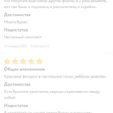
что покупала ещё набор другой фирмы, в 2 раза дешевле,
вот там была и подложка, и распылитель, и скребок.
Достоинства
Много бусен
Недостатки
Не полный комплект
14 января 2023
·
Анастасия К.
Рейтинг:
5
Общие впечатления
Красивые фигурки в пастельных тонах, ребёнок доволен
Достоинства
Есть бусинки-кристаллы, хорошо скрепляются между
собой
Недостатки
В комплекте не ничего кроме бусин и рисунков-