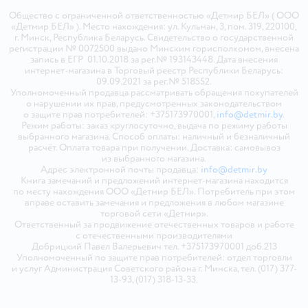
Общество с ограниченной ответственностью «Детмир БЕЛ» ( ООО
«Детмир БЕЛ» ). Место нахождения: ул. Кульман, 3, пом. 319, 220100,
г. Минск, Республика Беларусь. Свидетельство о государственной
регистрации № 0072500 выдано Минским горисполкомом, внесена
запись в ЕГР 01.10.2018 за рег.№ 193143448. Дата внесения
интернет-магазина в Торговый реестр Республики Беларусь:
09.09.2021 за рег.№ 518552.
Уполномоченный продавца рассматривать обращения покупателей
о нарушении их прав, предусмотренных законодательством
о защите прав потребителей: +375173970001,
info@detmir.by
.
Режим работы: заказ круглосуточно, выдача по режиму работы
выбранного магазина. Способ оплаты: наличный и безналичный
расчёт. Оплата товара при получении. Доставка: самовывоз
из выбранного магазина.
Адрес электронной почты продавца:
info@detmir.by
Книга замечаний и предложений интернет-магазина находится
по месту нахождения ООО «Детмир БЕЛ». Потребитель при этом
вправе оставить замечания и предложения в любом магазине
торговой сети «Детмир».
Ответственный за продвижение отечественных товаров и работе
с отечественными производителями
Добрицкий Павел Валерьевич тел. +375173970001 доб.213
Уполномоченный по защите прав потребителей: отдел торговли
и услуг Администрация Советского района г. Минска, тел. (017) 377-
13-93, (017) 318-13-33.