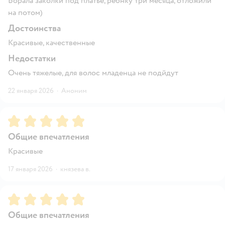
Борала заколки под платье, ребнку три месяца, отложили
на потом)
Достоинства
Красивые, качественные
Недостатки
Очень тяжелые, для волос младенца не подйдут
22 января 2026
·
Аноним
Рейтинг:
5
Общие впечатления
Красивые
17 января 2026
·
князева в.
Рейтинг:
5
Общие впечатления