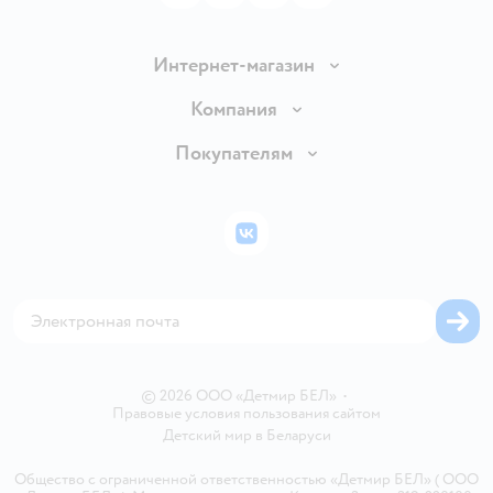
Интернет-магазин
Доставка и оплата
Компания
Обмен и возврат товара
Вакансии
Покупателям
Правила продажи
Подарочные карты
Политика конфиденциальности
Бонусные карты
Политика использования файлов cookie
ВКонтакте
Блог
Обратная связь
Магазины сети
Карта сайта
© 2026 ООО «Детмир БЕЛ»
•
Правовые условия пользования сайтом
Детский мир в
Беларуси
Общество с ограниченной ответственностью «Детмир БЕЛ» ( ООО