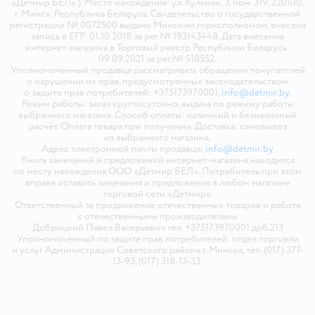
«Детмир БЕЛ» ). Место нахождения: ул. Кульман, 3, пом. 319, 220100,
г. Минск, Республика Беларусь. Свидетельство о государственной
регистрации № 0072500 выдано Минским горисполкомом, внесена
запись в ЕГР 01.10.2018 за рег.№ 193143448. Дата внесения
интернет-магазина в Торговый реестр Республики Беларусь:
09.09.2021 за рег.№ 518552.
Уполномоченный продавца рассматривать обращения покупателей
о нарушении их прав, предусмотренных законодательством
о защите прав потребителей: +375173970001,
info@detmir.by
.
Режим работы: заказ круглосуточно, выдача по режиму работы
выбранного магазина. Способ оплаты: наличный и безналичный
расчёт. Оплата товара при получении. Доставка: самовывоз
из выбранного магазина.
Адрес электронной почты продавца:
info@detmir.by
Книга замечаний и предложений интернет-магазина находится
по месту нахождения ООО «Детмир БЕЛ». Потребитель при этом
вправе оставить замечания и предложения в любом магазине
торговой сети «Детмир».
Ответственный за продвижение отечественных товаров и работе
с отечественными производителями
Добрицкий Павел Валерьевич тел. +375173970001 доб.213
Уполномоченный по защите прав потребителей: отдел торговли
и услуг Администрация Советского района г. Минска, тел. (017) 377-
13-93, (017) 318-13-33.