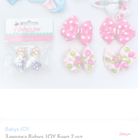
Babys JOY
Заколка Babys JOY Бант 2 шт.
Ba