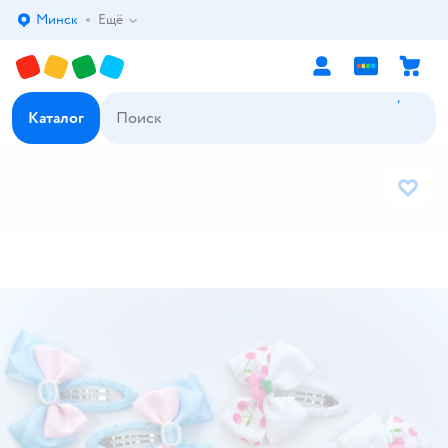
Минск
Ещё
Выбор адреса доставки.
Каталог
В избр