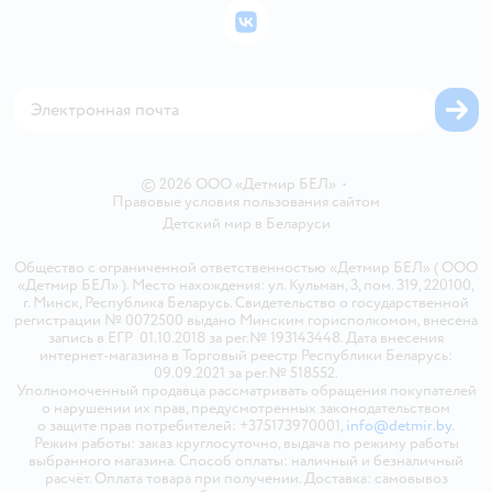
Бонусные карты
Политика использования файлов cookie
ВКонтакте
Блог
Обратная связь
Магазины сети
Карта сайта
© 2026 ООО «Детмир БЕЛ»
•
Правовые условия пользования сайтом
Детский мир в
Беларуси
Общество с ограниченной ответственностью «Детмир БЕЛ» ( ООО
«Детмир БЕЛ» ). Место нахождения: ул. Кульман, 3, пом. 319, 220100,
г. Минск, Республика Беларусь. Свидетельство о государственной
регистрации № 0072500 выдано Минским горисполкомом, внесена
запись в ЕГР 01.10.2018 за рег.№ 193143448. Дата внесения
интернет-магазина в Торговый реестр Республики Беларусь:
09.09.2021 за рег.№ 518552.
Уполномоченный продавца рассматривать обращения покупателей
о нарушении их прав, предусмотренных законодательством
о защите прав потребителей: +375173970001,
info@detmir.by
.
Режим работы: заказ круглосуточно, выдача по режиму работы
выбранного магазина. Способ оплаты: наличный и безналичный
расчёт. Оплата товара при получении. Доставка: самовывоз