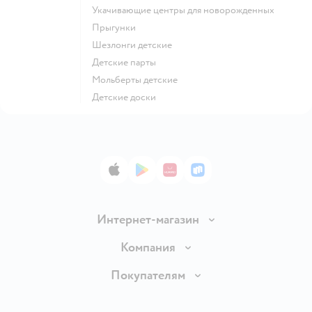
Укачивающие центры для новорожденных
Прыгунки
Шезлонги детские
Детские парты
Мольберты детские
Детские доски
App Store
Google Play
AppGallery
RuStore
Интернет-магазин
Доставка и оплата
Компания
Обмен и возврат товара
Вакансии
Покупателям
Правила продажи
Подарочные карты
Политика конфиденциальности