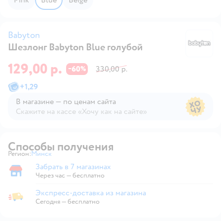
Babyton
Шезлонг Babyton Blue голубой
B
129,00 р.
60
330,00 р.
−
%
+
1,29
В магазине — по ценам сайта
Скажите на кассе «Хочу как на сайте»
В магазине — по ценам сайта
Способы получения
Регион:
Минск
Выбор адреса доставки.
Забрать в 7 магазинах
Забрать в магазине
Через час — бесплатно
Экспресс-доставка из магазина
Экспресс-доставка из магазина
Сегодня
—
бесплатно