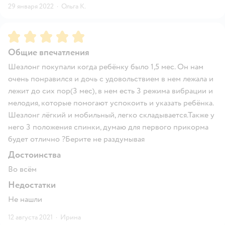
29 января 2022
·
Ольга К.
Рейтинг:
5
Общие впечатления
Шезлонг покупали когда ребёнку было 1,5 мес. Он нам
очень понравился и дочь с удовольствием в нем лежала и
лежит до сих пор(3 мес), в нем есть 3 режима вибрации и
мелодия, которые помогают успокоить и указать ребёнка.
Шезлонг лёгкий и мобильный, легко складывается.Также у
него 3 положения спинки, думаю для первого прикорма
будет отлично ?Берите не раздумывая
Достоинства
Во всём
Недостатки
Не нашли
12 августа 2021
·
Ирина