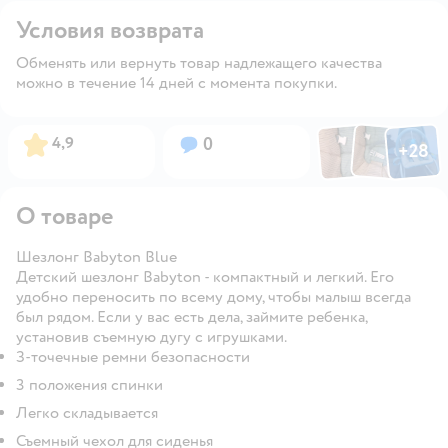
Условия возврата
Обменять или вернуть товар надлежащего качества
можно в течение 14 дней с момента покупки.
Фото по
Фото пользовател
Фото пользо
Рейтинг:
Вопросов:
4,9
0
+
28
Открыть га
О товаре
Шезлонг Babyton Blue
Детский шезлонг Babyton - компактный и легкий. Его
удобно переносить по всему дому, чтобы малыш всегда
был рядом. Если у вас есть дела, займите ребенка,
установив съемную дугу с игрушками.
З-точечные ремни безопасности
3 положения спинки
Легко складывается
Съемный чехол для сиденья