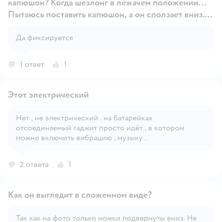
капюшон? Когда шезлонг в лежачем положении...
Пытаюсь поставить капюшон, а он сползает вниз...
Может я что-то не так делаю?
Открыть вопрос
Да фиксируется
1 ответ
1
Этот электрический
Нет , не электрический . на батарейках
отсоединяемый гаджит просто идёт , в котором
Открыть вопрос
можно включить вибрацию , музыку .
2 ответа
1
Как он выглядит в сложенном виде?
Так как на фото только ножки подвернуты вниз. Не