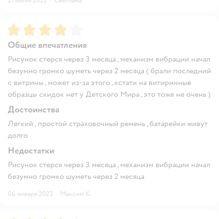
21 июня 2022
·
Светлана
Рейтинг:
4
Общие впечатления
Рисунок стерся через 3 месяца , механизм вибрации начал
безумно громко шуметь через 2 месяца ( брали последний
с витрины , может из-за этого , кстати на витиринные
образцы скидок нет у Детского Мира , это тоже не очень )
Достоинства
Легкий , простой страховочный ремень , батарейки живут
долго
Недостатки
Рисунок стерся через 3 месяца , механизм вибрации начал
безумно громко шуметь через 2 месяца
06 января 2023
·
Максим К.