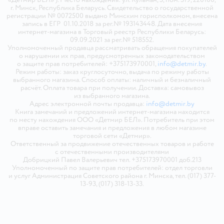
г. Минск, Республика Беларусь. Свидетельство о государственной
регистрации № 0072500 выдано Минским горисполкомом, внесена
запись в ЕГР 01.10.2018 за рег.№ 193143448. Дата внесения
интернет-магазина в Торговый реестр Республики Беларусь:
09.09.2021 за рег.№ 518552.
Уполномоченный продавца рассматривать обращения покупателей
о нарушении их прав, предусмотренных законодательством
о защите прав потребителей: +375173970001,
info@detmir.by
.
Режим работы: заказ круглосуточно, выдача по режиму работы
выбранного магазина. Способ оплаты: наличный и безналичный
расчёт. Оплата товара при получении. Доставка: самовывоз
из выбранного магазина.
Адрес электронной почты продавца:
info@detmir.by
Книга замечаний и предложений интернет-магазина находится
по месту нахождения ООО «Детмир БЕЛ». Потребитель при этом
вправе оставить замечания и предложения в любом магазине
торговой сети «Детмир».
Ответственный за продвижение отечественных товаров и работе
с отечественными производителями
Добрицкий Павел Валерьевич тел. +375173970001 доб.213
Уполномоченный по защите прав потребителей: отдел торговли
и услуг Администрация Советского района г. Минска, тел. (017) 377-
13-93, (017) 318-13-33.