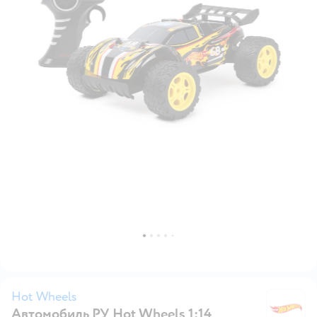
Hot Wheels
Автомобиль РУ Hot Wheels 1:14
H