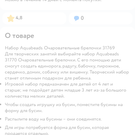
Рейтинг:
Вопросов:
4,8
0
О товаре
Набор Aquabeads Очаровательные брелочки 31769
Для творческих занятий выбирайте набор Aquabeads
31770 Очаровательные брелочки. С его помощью дети
смогут создать единорога, радугу, бабочку, пирожное,
сердечко, домик, собачку или вишенку. Творческий набор
станет отличным подарком для ребенка.
Игровой набор предназначен для детей от 4 лет и
старше; не подойдет детям младше 3 лет из-за большого
количества мелких деталей.
Чтобы создать игрушку из бусин, поместите бусины на
форму для бусин.
Распылите воду на бусины – они соединятся.
Для игры потребуется форма для бусин, которая
продается отдельно.