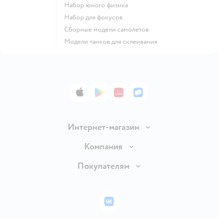
Набор юного физика
Набор для фокусов
Сборные модели самолетов
Модели танков для склеивания
App Store
Google Play
AppGallery
RuStore
Интернет-магазин
Доставка и оплата
Компания
Обмен и возврат товара
Вакансии
Покупателям
Правила продажи
Подарочные карты
Политика конфиденциальности
Бонусные карты
Политика использования файлов cookie
ВКонтакте
Блог
Обратная связь