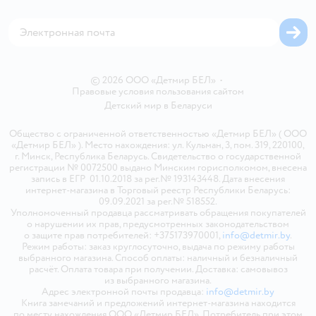
Магазины сети
Карта сайта
© 2026 ООО «Детмир БЕЛ»
•
Правовые условия пользования сайтом
Детский мир в
Беларуси
Общество с ограниченной ответственностью «Детмир БЕЛ» ( ООО
«Детмир БЕЛ» ). Место нахождения: ул. Кульман, 3, пом. 319, 220100,
г. Минск, Республика Беларусь. Свидетельство о государственной
регистрации № 0072500 выдано Минским горисполкомом, внесена
запись в ЕГР 01.10.2018 за рег.№ 193143448. Дата внесения
интернет-магазина в Торговый реестр Республики Беларусь:
09.09.2021 за рег.№ 518552.
Уполномоченный продавца рассматривать обращения покупателей
о нарушении их прав, предусмотренных законодательством
о защите прав потребителей: +375173970001,
info@detmir.by
.
Режим работы: заказ круглосуточно, выдача по режиму работы
выбранного магазина. Способ оплаты: наличный и безналичный
расчёт. Оплата товара при получении. Доставка: самовывоз
из выбранного магазина.
Адрес электронной почты продавца:
info@detmir.by
Книга замечаний и предложений интернет-магазина находится
по месту нахождения ООО «Детмир БЕЛ». Потребитель при этом