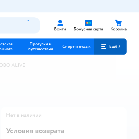
Войти
Бонусная карта
Корзина
етская
Прогулки и
Спорт и отдых
Ещё 7
омната
путешествия
ROBO ALIVE
Нет в наличии
Условия возврата