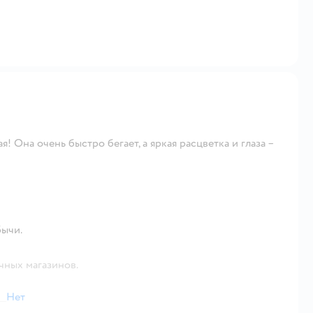
я! Она очень быстро бегает, а яркая расцветка и глаза –
бычи.
чных магазинов.
Нет