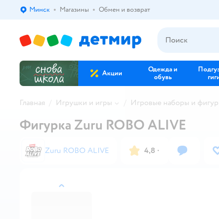
Минск
Магазины
Обмен и возврат
Выбор адреса доставки.
Одежда и
Подгу
Акции
обувь
гиг
Главная
Игрушки и игры
Игровые наборы и фигур
Фигурка Zuru ROBO ALIVE
Zuru ROBO ALIVE
4,8
·
назад