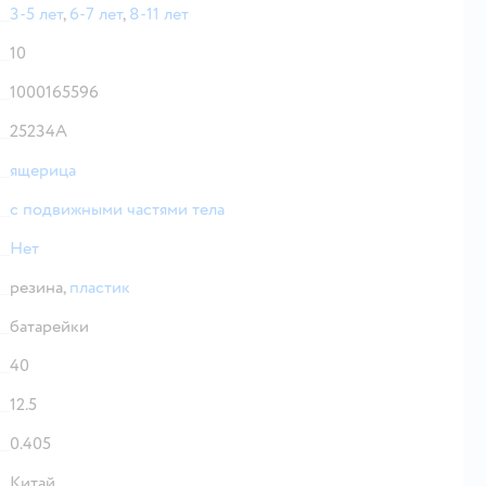
3-5 лет
,
6-7 лет
,
8-11 лет
10
1000165596
25234A
ящерица
с подвижными частями тела
Нет
резина,
пластик
батарейки
40
12.5
0.405
Китай