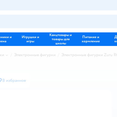
Канцтовары и
зники и
Игрушки и
Питание и
Д
товары для
иена
игры
кормление
к
школы
ки
Электронные фигурки
Электронные фигурки Zuru 
В избранное