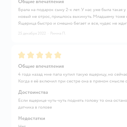
Общие впечатления
Брала на подарок сыну 2-х лет. У нас уже была такая у 
новый не отрос, пришлось выкинуть. Младшему тоже нр
Ящерица быстро и смешно бегает и все, чудес не ждит
25 декабря 2022
·
Римма П.
Рейтинг:
5
Общие впечатления
4 года назад мне папа купил такую ящерицу, но сейчас 
Когда я её включил при сестре она в прямом смысле с
Достоинства
Если ящерице чуть-чуть поднять голову то она остано
датчика в голове
Недостатки
Нет