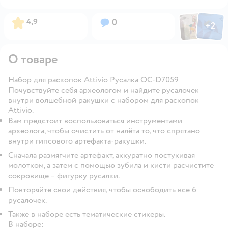
Фото пользов
Фото по
Рейтинг:
Вопросов:
4,9
0
+
2
Открыть
О товаре
Набор для раскопок Attivio Русалка OC-D7059
Почувствуйте себя археологом и найдите русалочек
внутри волшебной ракушки с набором для раскопок
Attivio.
Вам предстоит воспользоваться инструментами
археолога, чтобы очистить от налёта то, что спрятано
внутри гипсового артефакта-ракушки.
Сначала размягчите артефакт, аккуратно постукивая
молотком, а затем с помощью зубила и кисти расчистите
сокровище – фигурку русалки.
Повторяйте свои действия, чтобы освободить все 6
русалочек.
Также в наборе есть тематические стикеры.
В наборе: