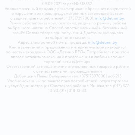
09.09.2021 за рег.№ 518552.
Уполномоченный продавца рассматривать обращения покупателей
о нарушении их прав, предусмотренных законодательством
о защите прав потребителей: +375173970001,
info@detmir.by
.
Режим работы: заказ круглосуточно, выдача по режиму работы
выбранного магазина. Способ оплаты: наличный и безналичный
расчёт. Оплата товара при получении. Доставка: самовывоз
из выбранного магазина.
Адрес электронной почты продавца:
info@detmir.by
Книга замечаний и предложений интернет-магазина находится
по месту нахождения ООО «Детмир БЕЛ». Потребитель при этом
вправе оставить замечания и предложения в любом магазине
торговой сети «Детмир».
Ответственный за продвижение отечественных товаров и работе
с отечественными производителями
Добрицкий Павел Валерьевич тел. +375173970001 доб.213
Уполномоченный по защите прав потребителей: отдел торговли
и услуг Администрация Советского района г. Минска, тел. (017) 377-
13-93, (017) 318-13-33.