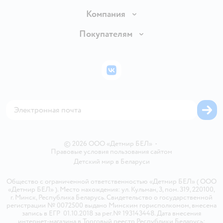
Доставка и оплата
Компания
Обмен и возврат товара
Вакансии
Покупателям
Правила продажи
Подарочные карты
Политика конфиденциальности
Бонусные карты
Политика использования файлов cookie
ВКонтакте
Блог
Обратная связь
Магазины сети
Карта сайта
© 2026 ООО «Детмир БЕЛ»
•
Правовые условия пользования сайтом
Детский мир в
Беларуси
Общество с ограниченной ответственностью «Детмир БЕЛ» ( ООО
«Детмир БЕЛ» ). Место нахождения: ул. Кульман, 3, пом. 319, 220100,
г. Минск, Республика Беларусь. Свидетельство о государственной
регистрации № 0072500 выдано Минским горисполкомом, внесена
запись в ЕГР 01.10.2018 за рег.№ 193143448. Дата внесения
интернет-магазина в Торговый реестр Республики Беларусь: