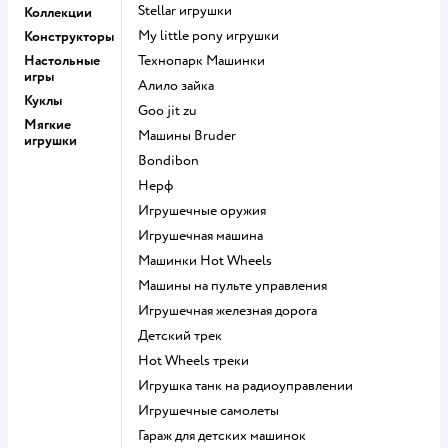
Stellar игрушки
Коллекции
my little pony игрушки
Конструкторы
Настольные
Технопарк Машинки
игры
Алило зайка
Куклы
Goo jit zu
Мягкие
Машины Bruder
игрушки
Bondibon
Нерф
Игрушечные оружия
Игрушечная машина
Машинки Hot Wheels
Машины на пульте управления
Игрушечная железная дорога
Детский трек
Hot Wheels треки
Игрушка танк на радиоуправлении
Игрушечные самолеты
Гараж для детских машинок