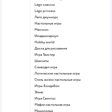
Lego классик
Lego princess
Лего джуниорс
Настольные игры
Манчкин
Имаджинариум
Hobby world
Доска для рисования
Игра Твистер
Шахматы
Словодел игра
Логические настольные игры
Стиль жизни настольные игры
Игры Бондибон
Элиас
Игра Свинтус
Мафия настольная игра
Монополия