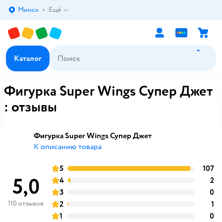
Минск
Ещё
Выбор адреса доставки.
Каталог
Фигурка Super Wings Супер Джет
: отзывы
Фигурка Super Wings Супер Джет
К описанию товара
5
107
о
оценка
5,0
4
2
о
оценка
3
0
о
оценка
110 отзывов
2
1
о
оценка
1
0
о
оценка