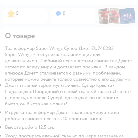
Фото по
Фото пользовател
Фото пользо
Рейтинг:
Вопросов:
5
0
+
17
Открыть га
О товаре
Трансформер Super Wings Супер Джет EU740283
Super Wings
– это уникальная анимация для
дошкольников. Любимый всеми детьми самолетик Джетт
летает по всему миру и доставляет посылки. В каждом
эпизоде Джетт сталкивается с разными проблемами,
которые можно решить только совместно с его друзьями.
Джетт главный герой мультфильма Супер Крылья -
Подзарядка. Природный и самый главный талант Джетта -
скорость, но после СуперПодзарядки, он не просто
быстр, он быстр как молния!
Игрушка трансформер Джетт трансформируется из
робота в самолет всего за 10 простых шагов.
Высота робота 12.5 см.
Уход: протирать влажной тканью по мере загрязнения.