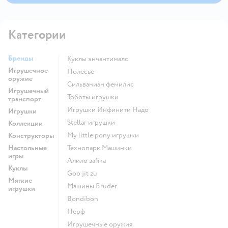
Категории
Бренды
Куклы энчантималс
Игрушечное
Полесье
оружие
Сильваниан фемилис
Игрушечный
Тоботы игрушки
транспорт
Игрушки Инфинити Надо
Игрушки
Stellar игрушки
Коллекции
my little pony игрушки
Конструкторы
Настольные
Технопарк Машинки
игры
Алило зайка
Куклы
Goo jit zu
Мягкие
Машины Bruder
игрушки
Bondibon
Нерф
Игрушечные оружия