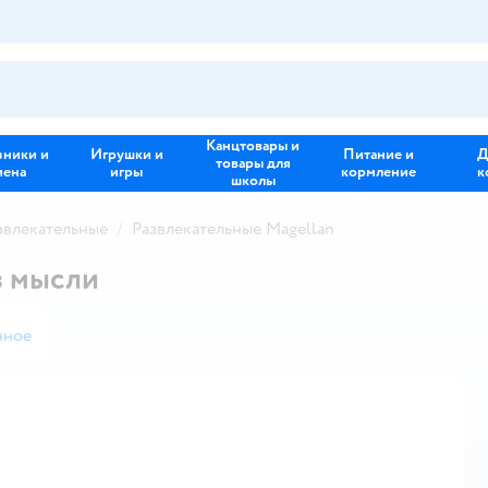
Канцтовары и
зники и
Игрушки и
Питание и
Д
товары для
иена
игры
кормление
к
школы
звлекательные
Развлекательные Magellan
з мысли
нное