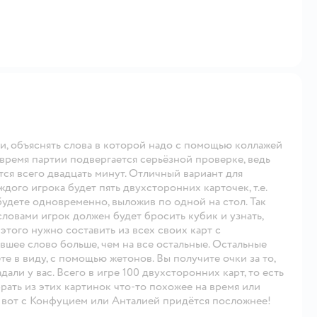
и, объяснять слова в которой надо с помощью коллажей
время партии подвергается серьёзной проверке, ведь
тся всего двадцать минут. Отличный вариант для
дого игрока будет пять двухсторонних карточек, т.е.
будете одновременно, выложив по одной на стол. Так
 словами игрок должен будет бросить кубик и узнать,
этого нужно составить из всех своих карт с
вшее слово больше, чем на все остальные. Остальные
ете в виду, с помощью жетонов. Вы получите очки за то,
адали у вас. Всего в игре 100 двухсторонних карт, то есть
рать из этих картинок что-то похожее на время или
. А вот с Конфуцием или Анталией придётся посложнее!