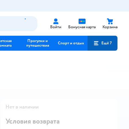
Войти
Бонусная карта
Корзина
етская
Прогулки и
Спорт и отдых
Ещё 7
омната
путешествия
Нет в наличии
Условия возврата