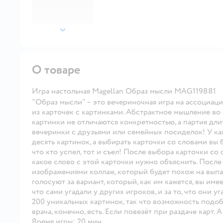
далее
О товаре
Игра настольная Magellan Образ мысли MAG119881
"Образ мысли" – это вечериночная игра на ассоциаци
из карточек с картинками. Абстрактное мышление во 
картинки не отличаются конкретностью, а партия дли
вечеринки с друзьями или семейных посиделок! У каж
десять картинок, а выбирать карточки со словами вы 
что кто успел, тот и съел! После выбора карточки со
какое слово с этой карточки нужно объяснить. После 
изображениями коллаж, который будет похож на выпа
голосуют за вариант, который, как им кажется, вы име
что сами угадали у других игроков, и за то, что они уг
200 уникальных картинок, так что возможность подоб
врача, конечно, есть. Если повезёт при раздаче карт
Время игры: 20 мин.