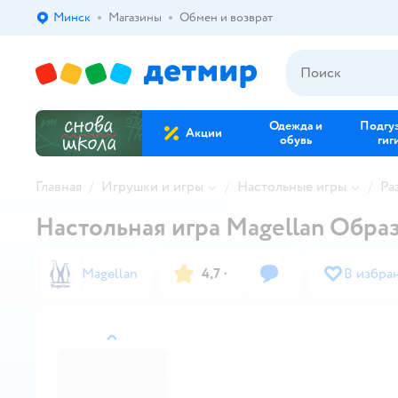
Минск
Магазины
Обмен и возврат
Выбор адреса доставки.
Одежда и
Подгу
Акции
обувь
гиг
Главная
Игрушки и игры
Настольные игры
Ра
Настольная игра Magellan Обра
Magellan
4,7
·
В избра
назад