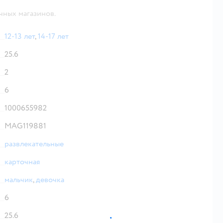
чных магазинов.
12-13 лет
,
14-17 лет
25.6
2
6
1000655982
MAG119881
развлекательные
карточная
мальчик
,
девочка
6
25.6