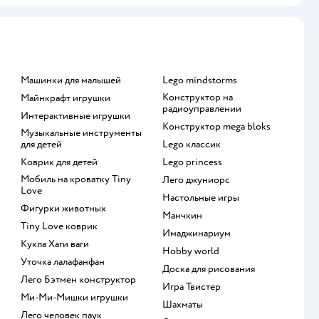
Машинки для малышей
Lego mindstorms
Конструктор на
Майнкрафт игрушки
радиоуправлении
Интерактивные игрушки
Конструктор mega bloks
Музыкальные инструменты
для детей
Lego классик
Коврик для детей
Lego princess
Мобиль на кроватку Tiny
Лего джуниорс
Love
Настольные игры
Фигурки животных
Манчкин
Tiny Love коврик
Имаджинариум
Кукла Хаги ваги
Hobby world
Уточка лалафанфан
Доска для рисования
Лего Бэтмен конструктор
Игра Твистер
Ми-Ми-Мишки игрушки
Шахматы
Лего человек паук