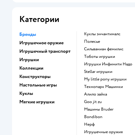
Категории
Бренды
Куклы энчантималс
Полесье
Игрушечное оружие
Сильваниан фемилис
Игрушечный транспорт
Тоботы игрушки
Игрушки
Игрушки Инфинити Надо
Коллекции
Stellar игрушки
Конструкторы
my little pony игрушки
Настольные игры
Технопарк Машинки
Куклы
Алило зайка
Мягкие игрушки
Goo jit zu
Машины Bruder
Bondibon
Нерф
Игрушечные оружия