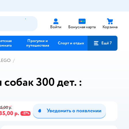
Войти
Бонусная карта
Корзина
етская
Прогулки и
Спорт и отдых
Ещё 7
омната
путешествия
 LEGO
собак 300 дет. :
85,00 р.
Уведомить о появлении
35,00 р.
27
−
%