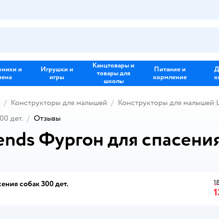
Канцтовары и
зники и
Игрушки и
Питание и
Д
товары для
иена
игры
кормление
к
школы
Конструкторы для малышей
Конструкторы для малышей
00 дет.
Отзывы
nds Фургон для спасения 
1
ения собак 300 дет.
1