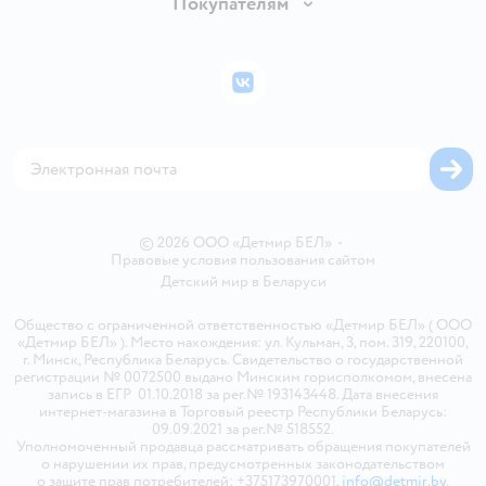
Покупателям
Правила продажи
Подарочные карты
Политика конфиденциальности
Бонусные карты
Политика использования файлов cookie
ВКонтакте
Блог
Обратная связь
Магазины сети
Карта сайта
© 2026 ООО «Детмир БЕЛ»
•
Правовые условия пользования сайтом
Детский мир в
Беларуси
Общество с ограниченной ответственностью «Детмир БЕЛ» ( ООО
«Детмир БЕЛ» ). Место нахождения: ул. Кульман, 3, пом. 319, 220100,
г. Минск, Республика Беларусь. Свидетельство о государственной
регистрации № 0072500 выдано Минским горисполкомом, внесена
запись в ЕГР 01.10.2018 за рег.№ 193143448. Дата внесения
интернет-магазина в Торговый реестр Республики Беларусь:
09.09.2021 за рег.№ 518552.
Уполномоченный продавца рассматривать обращения покупателей
о нарушении их прав, предусмотренных законодательством
о защите прав потребителей: +375173970001,
info@detmir.by
.