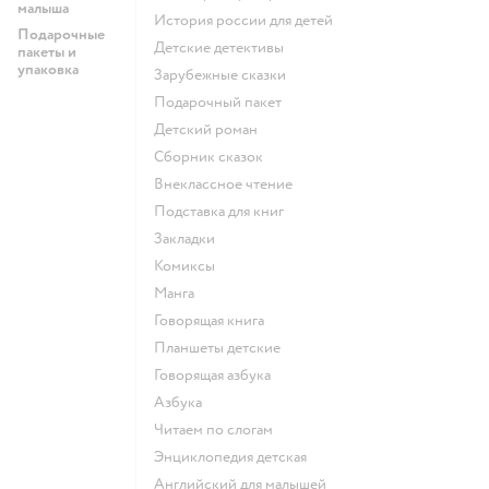
малыша
история россии для детей
Подарочные
детские детективы
пакеты и
упаковка
зарубежные сказки
подарочный пакет
детский роман
сборник сказок
внеклассное чтение
подставка для книг
закладки
комиксы
манга
говорящая книга
Планшеты детские
говорящая азбука
азбука
читаем по слогам
энциклопедия детская
английский для малышей