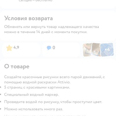
Сегодня
—
бесплатно
Условия возврата
Обменять или вернуть товар надлежащего качества
можно в течение 14 дней с момента покупки.
Фото по
Фото пользовател
Фото пользо
Рейтинг:
Вопросов:
4,9
0
+
4
Открыть га
О товаре
Создайте красочные рисунки всего парой движений, с
помощью водной раскраски Attivio.
5 страниц с красивыми картинками.
Специальный водный маркер.
Проведите водой по рисунку, чтобы проступил цвет.
Можно использовать много раз.