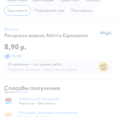
Единороги
Подводный мир
Принцессы
Attivio
Раскраска водная Attivio Единороги
At
8,90 р.
+
0,09
В магазине — по ценам сайта
Скажите на кассе «Хочу как на сайте»
В магазине — по ценам сайта
Способы получения
Регион:
Минск
Выбор адреса доставки.
Забрать в 8 магазинах
Забрать в магазине
Через час — бесплатно
Экспресс-доставка из магазина
Экспресс-доставка из магазина