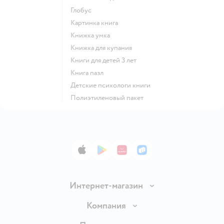
глобус
картинка книга
книжка умка
книжка для купания
книги для детей 3 лет
книга пазл
детские психологи книги
полиэтиленовый пакет
App Store
Google Play
AppGallery
RuStore
Интернет-магазин
Доставка и оплата
Компания
Обмен и возврат товара
Вакансии