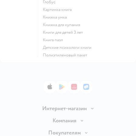
глобус
картинка книга
книжка умка
книжка для купания
книги для детей 3 лет
книга пазл
детские психологи книги
полиэтиленовый пакет
App Store
Google Play
AppGallery
RuStore
Интернет-магазин
Доставка и оплата
Компания
Обмен и возврат товара
Вакансии
Покупателям