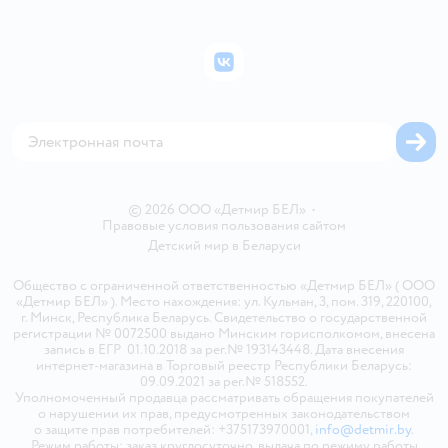
Правила продажи
Подарочные карты
Политика конфиденциальности
Бонусные карты
Политика использования файлов cookie
ВКонтакте
Блог
Обратная связь
Магазины сети
Карта сайта
© 2026 ООО «Детмир БЕЛ»
•
Правовые условия пользования сайтом
Детский мир в
Беларуси
Общество с ограниченной ответственностью «Детмир БЕЛ» ( ООО
«Детмир БЕЛ» ). Место нахождения: ул. Кульман, 3, пом. 319, 220100,
г. Минск, Республика Беларусь. Свидетельство о государственной
регистрации № 0072500 выдано Минским горисполкомом, внесена
запись в ЕГР 01.10.2018 за рег.№ 193143448. Дата внесения
интернет-магазина в Торговый реестр Республики Беларусь:
09.09.2021 за рег.№ 518552.
Уполномоченный продавца рассматривать обращения покупателей
о нарушении их прав, предусмотренных законодательством
о защите прав потребителей: +375173970001,
info@detmir.by
.
Режим работы: заказ круглосуточно, выдача по режиму работы