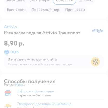
Единороги
Подводный мир
Принцессы
Attivio
Раскраска водная Attivio Транспорт
At
8,90 р.
+
0,09
В магазине — по ценам сайта
Скажите на кассе «Хочу как на сайте»
В магазине — по ценам сайта
Способы получения
Регион:
Минск
Выбор адреса доставки.
Забрать в 8 магазинах
Забрать в магазине
Через час — бесплатно
Экспресс-доставка из магазина
Экспресс-доставка из магазина