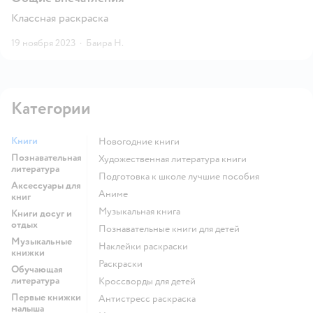
Классная раскраска
19 ноября 2023
·
Баира Н.
Категории
Книги
новогодние книги
Познавательная
художественная литература книги
литература
подготовка к школе лучшие пособия
Аксессуары для
Аниме
книг
музыкальная книга
Книги досуг и
отдых
познавательные книги для детей
Музыкальные
наклейки раскраски
книжки
раскраски
Обучающая
литература
кроссворды для детей
Первые книжки
антистресс раскраска
малыша