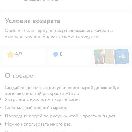
Сегодня
—
бесплатно
Условия возврата
Обменять или вернуть товар надлежащего качества
можно в течение 14 дней с момента покупки.
Фото по
Фото пользовател
Фото пользо
Рейтинг:
Вопросов:
4,9
0
+
8
Открыть га
О товаре
Создайте красочные рисунки всего парой движений, с
помощью водной раскраски Attivio.
5 страниц с красивыми картинками.
Специальный водный маркер.
Проведите водой по рисунку, чтобы проступил цвет.
Можно использовать много раз.