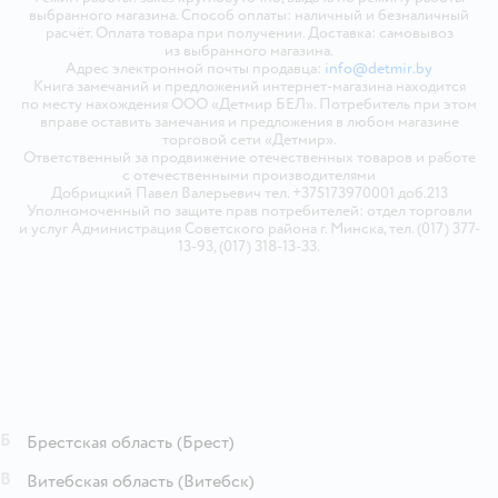
выбранного магазина. Способ оплаты: наличный и безналичный
расчёт. Оплата товара при получении. Доставка: самовывоз
из выбранного магазина.
Адрес электронной почты продавца:
info@detmir.by
Книга замечаний и предложений интернет-магазина находится
по месту нахождения ООО «Детмир БЕЛ». Потребитель при этом
вправе оставить замечания и предложения в любом магазине
торговой сети «Детмир».
Ответственный за продвижение отечественных товаров и работе
с отечественными производителями
Добрицкий Павел Валерьевич тел. +375173970001 доб.213
Уполномоченный по защите прав потребителей: отдел торговли
и услуг Администрация Советского района г. Минска, тел. (017) 377-
13-93, (017) 318-13-33.
Б
Брестская область
(Брест)
В
Витебская область
(Витебск)