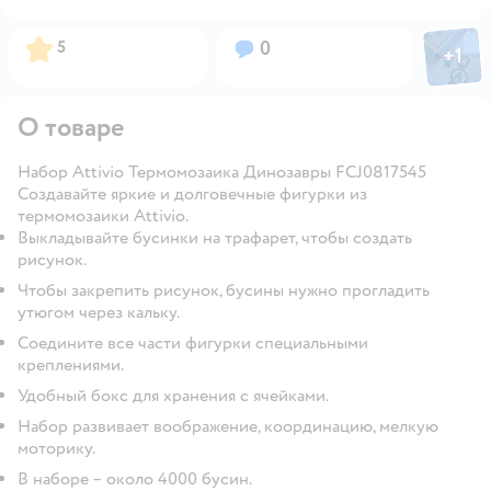
Фото пол
Рейтинг:
Вопросов:
5
0
+
1
Откры
О товаре
Набор Attivio Термомозаика Динозавры FCJ0817545
Создавайте яркие и долговечные фигурки из
термомозаики Attivio.
Выкладывайте бусинки на трафарет, чтобы создать
рисунок.
Чтобы закрепить рисунок, бусины нужно прогладить
утюгом через кальку.
Соедините все части фигурки специальными
креплениями.
Удобный бокс для хранения с ячейками.
Набор развивает воображение, координацию, мелкую
моторику.
В наборе – около 4000 бусин.