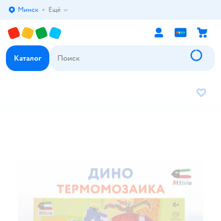
Минск
Ещё
Выбор адреса доставки.
Каталог
В избр