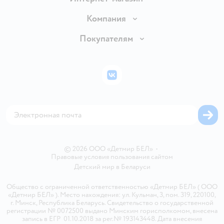
Доставка и оплата
Компания
Обмен и возврат товара
Вакансии
Покупателям
Правила продажи
Подарочные карты
Политика конфиденциальности
Бонусные карты
Политика использования файлов cookie
ВКонтакте
Блог
Обратная связь
Магазины сети
Карта сайта
© 2026 ООО «Детмир БЕЛ»
•
Правовые условия пользования сайтом
Детский мир в
Беларуси
Общество с ограниченной ответственностью «Детмир БЕЛ» ( ООО
«Детмир БЕЛ» ). Место нахождения: ул. Кульман, 3, пом. 319, 220100,
г. Минск, Республика Беларусь. Свидетельство о государственной
регистрации № 0072500 выдано Минским горисполкомом, внесена
запись в ЕГР 01.10.2018 за рег.№ 193143448. Дата внесения