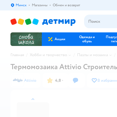
Минск
Магазины
Обмен и возврат
Выбор адреса доставки.
Одежда и
Подгу
Акции
обувь
гиг
Главная
Хобби и творчество
Пазлы и мозаика
Термомозаика Attivio Строитель
Attivio
4,8
·
В избранн
назад