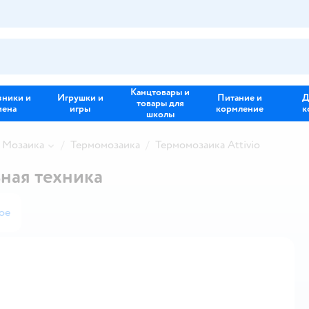
Канцтовары и
зники и
Игрушки и
Питание и
Д
товары для
иена
игры
кормление
к
школы
Мозаика
Термомозаика
Термомозаика Attivio
ная техника
ое