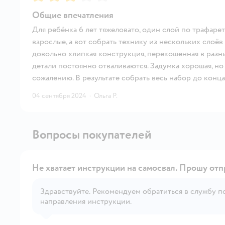
Общие впечатления
Для ребёнка 6 лет тяжеловато, один слой по трафаре
взрослые, а вот собрать технику из нескольких слоёв
довольно хлипкая конструкция, перекошенная в разн
детали постоянно отваливаются. Задумка хорошая, но 
сожалению. В результате собрать весь набор до конца
04 сентября 2024
·
Ольга Р.
Вопросы покупателей
Не хватает инструкции на самосвал. Прошу от
Здравствуйте. Рекомендуем обратиться в службу поддержки через форму обратной связи для
направления инструкции.