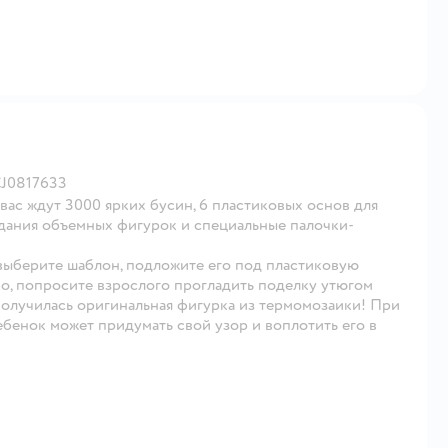
CJ0817633
 вас ждут 3000 ярких бусин, 6 пластиковых основ для
оздания объемных фигурок и специальные палочки-
 выберите шаблон, подложите его под пластиковую
во, попросите взрослого прогладить поделку утюгом
 получилась оригинальная фигурка из термомозаики! При
ебенок может придумать свой узор и воплотить его в