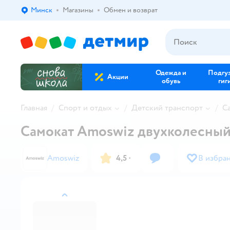
Минск
Магазины
Обмен и возврат
Выбор адреса доставки.
Одежда и
Подгу
Акции
обувь
гиг
Главная
Спорт и отдых
Детский транспорт
С
Самокат Amoswiz двухколесны
Amoswiz
4,5
·
В избра
назад