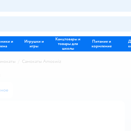
Канцтовары и
зники и
Игрушки и
Питание и
Д
товары для
иена
игры
кормление
к
школы
амокаты
Самокаты Amoswiz
й
нное