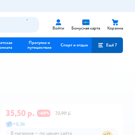
Войти
Бонусная карта
Корзина
етская
Прогулки и
Спорт и отдых
Ещё 7
омната
путешествия
35,50 р.
49
70,90 р.
−
%
+
0,36
В магазине — по ценам сайта