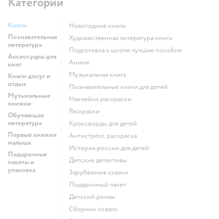
Категории
Книги
новогодние книги
Познавательная
художественная литература книги
литература
подготовка к школе лучшие пособия
Аксессуары для
Аниме
книг
музыкальная книга
Книги досуг и
отдых
познавательные книги для детей
Музыкальные
наклейки раскраски
книжки
раскраски
Обучающая
литература
кроссворды для детей
Первые книжки
антистресс раскраска
малыша
история россии для детей
Подарочные
детские детективы
пакеты и
упаковка
зарубежные сказки
подарочный пакет
детский роман
сборник сказок