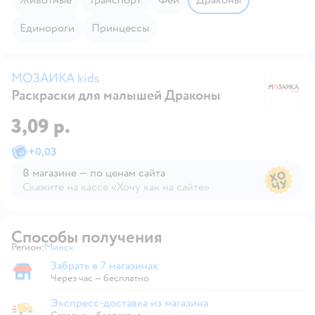
Единороги
Принцессы
МОЗАИКА kids
Раскраски для малышей Драконы
М
3,09 р.
+
0,03
В магазине — по ценам сайта
Скажите на кассе «Хочу как на сайте»
В магазине — по ценам сайта
Способы получения
Регион:
Минск
Выбор адреса доставки.
Забрать в 7 магазинах
Забрать в магазине
Через час — бесплатно
Экспресс-доставка из магазина
Экспресс-доставка из магазина