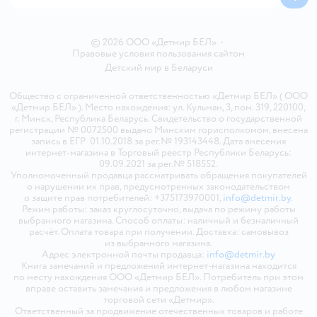
© 2026 ООО «Детмир БЕЛ»
•
Правовые условия пользования сайтом
Детский мир в
Беларуси
Общество с ограниченной ответственностью «Детмир БЕЛ» ( ООО
«Детмир БЕЛ» ). Место нахождения: ул. Кульман, 3, пом. 319, 220100,
г. Минск, Республика Беларусь. Свидетельство о государственной
регистрации № 0072500 выдано Минским горисполкомом, внесена
запись в ЕГР 01.10.2018 за рег.№ 193143448. Дата внесения
интернет-магазина в Торговый реестр Республики Беларусь:
09.09.2021 за рег.№ 518552.
Уполномоченный продавца рассматривать обращения покупателей
о нарушении их прав, предусмотренных законодательством
о защите прав потребителей: +375173970001,
info@detmir.by
.
Режим работы: заказ круглосуточно, выдача по режиму работы
выбранного магазина. Способ оплаты: наличный и безналичный
расчёт. Оплата товара при получении. Доставка: самовывоз
из выбранного магазина.
Адрес электронной почты продавца:
info@detmir.by
Книга замечаний и предложений интернет-магазина находится
по месту нахождения ООО «Детмир БЕЛ». Потребитель при этом
вправе оставить замечания и предложения в любом магазине
торговой сети «Детмир».
Ответственный за продвижение отечественных товаров и работе