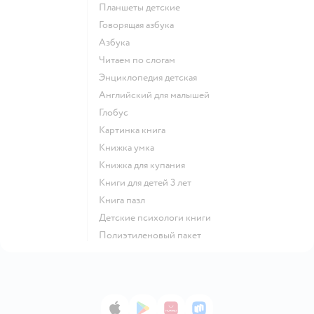
Планшеты детские
говорящая азбука
азбука
читаем по слогам
энциклопедия детская
английский для малышей
глобус
картинка книга
книжка умка
книжка для купания
книги для детей 3 лет
книга пазл
детские психологи книги
полиэтиленовый пакет
App Store
Google Play
AppGallery
RuStore