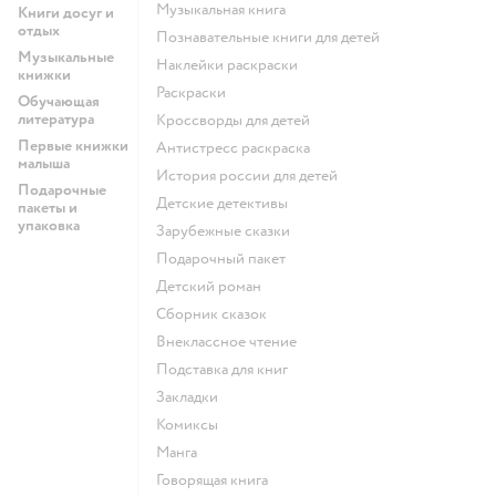
музыкальная книга
Книги досуг и
отдых
познавательные книги для детей
Музыкальные
наклейки раскраски
книжки
раскраски
Обучающая
литература
кроссворды для детей
Первые книжки
антистресс раскраска
малыша
история россии для детей
Подарочные
детские детективы
пакеты и
упаковка
зарубежные сказки
подарочный пакет
детский роман
сборник сказок
внеклассное чтение
подставка для книг
закладки
комиксы
манга
говорящая книга