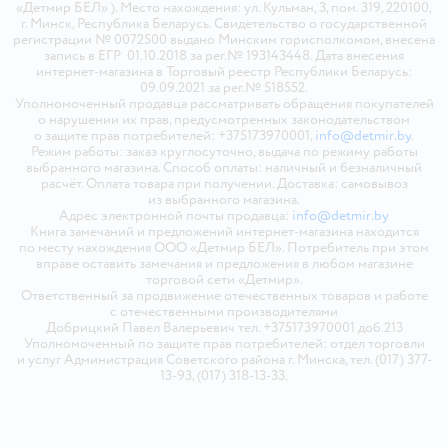
«Детмир БЕЛ» ). Место нахождения: ул. Кульман, 3, пом. 319, 220100,
г. Минск, Республика Беларусь. Свидетельство о государственной
регистрации № 0072500 выдано Минским горисполкомом, внесена
запись в ЕГР 01.10.2018 за рег.№ 193143448. Дата внесения
интернет-магазина в Торговый реестр Республики Беларусь:
09.09.2021 за рег.№ 518552.
Уполномоченный продавца рассматривать обращения покупателей
о нарушении их прав, предусмотренных законодательством
о защите прав потребителей: +375173970001,
info@detmir.by
.
Режим работы: заказ круглосуточно, выдача по режиму работы
выбранного магазина. Способ оплаты: наличный и безналичный
расчёт. Оплата товара при получении. Доставка: самовывоз
из выбранного магазина.
Адрес электронной почты продавца:
info@detmir.by
Книга замечаний и предложений интернет-магазина находится
по месту нахождения ООО «Детмир БЕЛ». Потребитель при этом
вправе оставить замечания и предложения в любом магазине
торговой сети «Детмир».
Ответственный за продвижение отечественных товаров и работе
с отечественными производителями
Добрицкий Павел Валерьевич тел. +375173970001 доб.213
Уполномоченный по защите прав потребителей: отдел торговли
и услуг Администрация Советского района г. Минска, тел. (017) 377-
13-93, (017) 318-13-33.