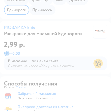
Единороги
Принцессы
МОЗАИКА kids
Раскраски для малышей Единороги
М
2,99 р.
+
0,03
В магазине — по ценам сайта
Скажите на кассе «Хочу как на сайте»
В магазине — по ценам сайта
Способы получения
Регион:
Минск
Выбор адреса доставки.
Забрать в 4 магазинах
Забрать в магазине
Через час — бесплатно
Экспресс-доставка из магазина
Экспресс-доставка из магазина