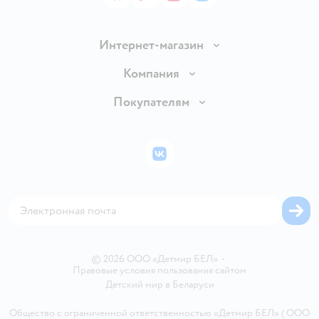
Интернет-магазин
Доставка и оплата
Компания
Обмен и возврат товара
Вакансии
Покупателям
Правила продажи
Подарочные карты
Политика конфиденциальности
Бонусные карты
Политика использования файлов cookie
ВКонтакте
Блог
Обратная связь
Магазины сети
Карта сайта
© 2026 ООО «Детмир БЕЛ»
•
Правовые условия пользования сайтом
Детский мир в
Беларуси
Общество с ограниченной ответственностью «Детмир БЕЛ» ( ООО