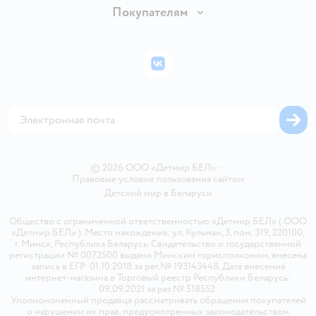
Обмен и возврат товара
Вакансии
Покупателям
Правила продажи
Подарочные карты
Политика конфиденциальности
Бонусные карты
Политика использования файлов cookie
ВКонтакте
Блог
Обратная связь
Магазины сети
Карта сайта
© 2026 ООО «Детмир БЕЛ»
•
Правовые условия пользования сайтом
Детский мир в
Беларуси
Общество с ограниченной ответственностью «Детмир БЕЛ» ( ООО
«Детмир БЕЛ» ). Место нахождения: ул. Кульман, 3, пом. 319, 220100,
г. Минск, Республика Беларусь. Свидетельство о государственной
регистрации № 0072500 выдано Минским горисполкомом, внесена
запись в ЕГР 01.10.2018 за рег.№ 193143448. Дата внесения
интернет-магазина в Торговый реестр Республики Беларусь:
09.09.2021 за рег.№ 518552.
Уполномоченный продавца рассматривать обращения покупателей
о нарушении их прав, предусмотренных законодательством