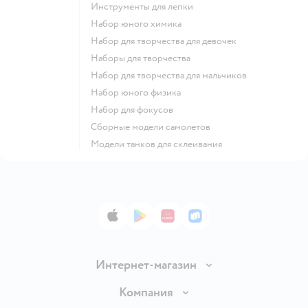
Инструменты для лепки
Набор юного химика
Набор для творчества для девочек
Наборы для творчества
Набор для творчества для мальчиков
Набор юного физика
Набор для фокусов
Сборные модели самолетов
Модели танков для склеивания
App Store
Google Play
AppGallery
RuStore
Интернет-магазин
Доставка и оплата
Компания