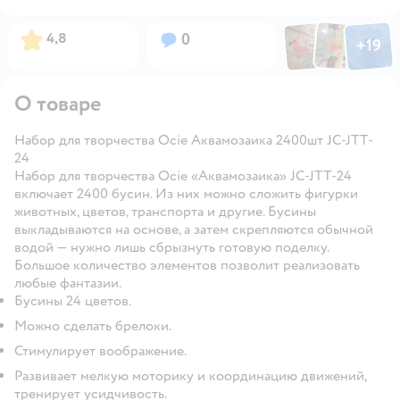
Фото по
Фото пользовател
Фото пользо
Рейтинг:
Вопросов:
4,8
0
+
19
Открыть га
О товаре
Набор для творчества Ocie Аквамозаика 2400шт JC-JTT-
24
Набор для творчества Ocie «Аквамозаика» JC-JTT-24
включает 2400 бусин. Из них можно сложить фигурки
животных, цветов, транспорта и другие. Бусины
выкладываются на основе, а затем скрепляются обычной
водой — нужно лишь сбрызнуть готовую поделку.
Большое количество элементов позволит реализовать
любые фантазии.
Бусины 24 цветов.
Можно сделать брелоки.
Стимулирует воображение.
Развивает мелкую моторику и координацию движений,
тренирует усидчивость.