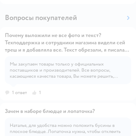
Вопросы покупателей
Почему выложили не все фото и текст?
Техподдержка и сотрудники магазина видели сей
треш и я добавляла все. Текст обрезали, я писала
про химозный запах от самих бусин и то что они
жутко красятся.
Мы закупаем товары только у официальных
Открыть вопрос
поставщиков и производителей. Все вопросы,
касающиеся качества товара, Вы можете решить,
позвонив на горячую линию производителя.
1 ответ
1
Зачем в наборе блюдце и лопаточка?
Наталья, для удобства можно положить бусины в
плоское блюдце. Лопаточка нужна, чтобы отклеить
Открыть вопрос