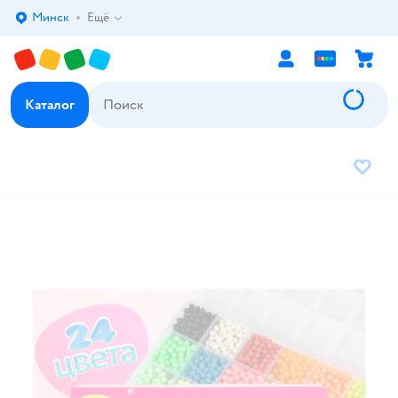
Минск
Ещё
Выбор адреса доставки.
Каталог
В избр