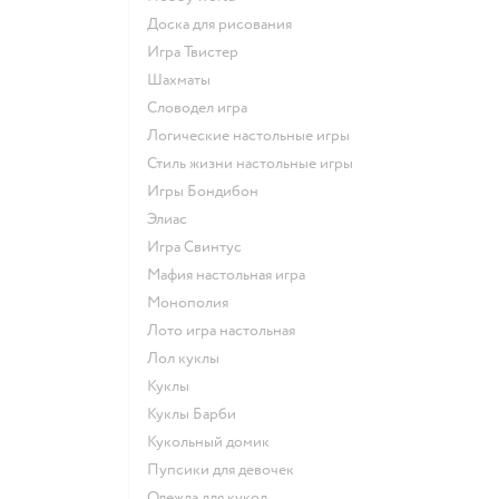
Доска для рисования
Игра Твистер
Шахматы
Словодел игра
Логические настольные игры
Стиль жизни настольные игры
Игры Бондибон
Элиас
Игра Свинтус
Мафия настольная игра
Монополия
Лото игра настольная
Лол куклы
Куклы
Куклы Барби
Кукольный домик
Пупсики для девочек
Одежда для кукол