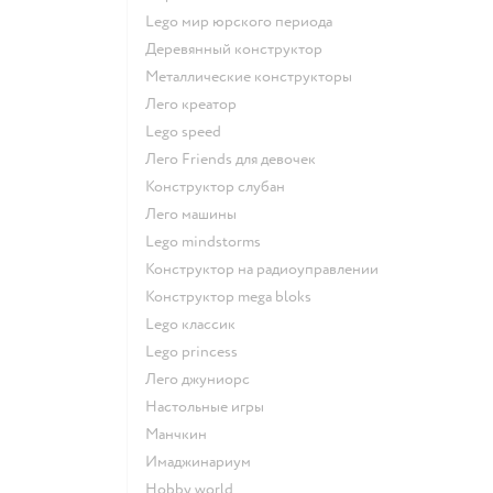
Lego мир юрского периода
Деревянный конструктор
Металлические конструкторы
Лего креатор
Lego speed
Лего Friends для девочек
Конструктор слубан
Лего машины
Lego mindstorms
Конструктор на радиоуправлении
Конструктор mega bloks
Lego классик
Lego princess
Лего джуниорс
Настольные игры
Манчкин
Имаджинариум
Hobby world