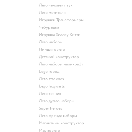
Лего человек паук
Лего мстители
Игрушки Трансформеры
Чебурашка
Игрушка Хеллоу Китти
Лего наборы
Ниндзяго лего
Детский конструктор
Лего наборы майнкрафт
Lego город
Лего star wars
Lego hogwarts
Лего техник
Лего дупло наборы
Super heroes
Лего френдс наборы
Магнитный конструктор
Марио лего