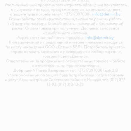
09.09.2021 за рег.№ 518552.
Уполномоченный продавца рассматривать обращения покупателей
о нарушении их прав, предусмотренных законодательством
о защите прав потребителей: +375173970001,
info@detmir.by
.
Режим работы: заказ круглосуточно, выдача по режиму работы
выбранного магазина. Способ оплаты: наличный и безналичный
расчёт. Оплата товара при получении. Доставка: самовывоз
из выбранного магазина.
Адрес электронной почты продавца:
info@detmir.by
Книга замечаний и предложений интернет-магазина находится
по месту нахождения ООО «Детмир БЕЛ». Потребитель при этом
вправе оставить замечания и предложения в любом магазине
торговой сети «Детмир».
Ответственный за продвижение отечественных товаров и работе
с отечественными производителями
Добрицкий Павел Валерьевич тел. +375173970001 доб.213
Уполномоченный по защите прав потребителей: отдел торговли
и услуг Администрация Советского района г. Минска, тел. (017) 377-
13-93, (017) 318-13-33.