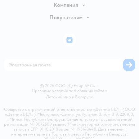
Доставка и оплата
Компания
Обмен и возврат товара
Вакансии
Покупателям
Правила продажи
Подарочные карты
Политика конфиденциальности
Бонусные карты
Политика использования файлов cookie
ВКонтакте
Блог
Обратная связь
Магазины сети
Карта сайта
© 2026 ООО «Детмир БЕЛ»
•
Правовые условия пользования сайтом
Детский мир в
Беларуси
Общество с ограниченной ответственностью «Детмир БЕЛ» ( ООО
«Детмир БЕЛ» ). Место нахождения: ул. Кульман, 3, пом. 319, 220100,
г. Минск, Республика Беларусь. Свидетельство о государственной
регистрации № 0072500 выдано Минским горисполкомом, внесена
запись в ЕГР 01.10.2018 за рег.№ 193143448. Дата внесения
интернет-магазина в Торговый реестр Республики Беларусь: