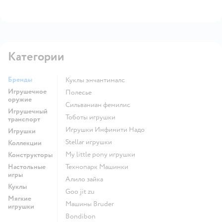
Категории
Бренды
Куклы энчантималс
Игрушечное
Полесье
оружие
Сильваниан фемилис
Игрушечный
Тоботы игрушки
транспорт
Игрушки Инфинити Надо
Игрушки
Stellar игрушки
Коллекции
my little pony игрушки
Конструкторы
Настольные
Технопарк Машинки
игры
Алило зайка
Куклы
Goo jit zu
Мягкие
Машины Bruder
игрушки
Bondibon