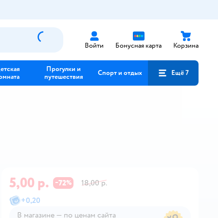
Войти
Бонусная карта
Корзина
етская
Прогулки и
Спорт и отдых
Ещё 7
омната
путешествия
5,00 р.
72
18,00 р.
−
%
+
0,20
В магазине — по ценам сайта