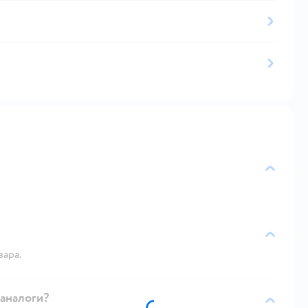
вара.
 аналоги?