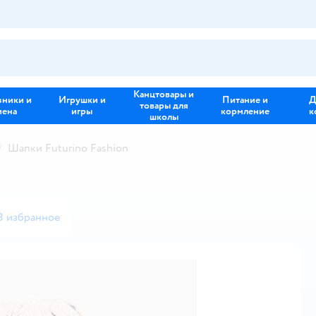
Канцтовары и
зники и
Игрушки и
Питание и
Д
товары для
иена
игры
кормление
к
школы
Шапки Futurino Fashion
В избранное