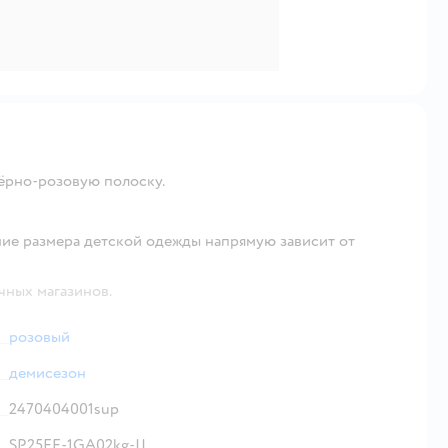
чёрно-розовую полоску.
ие размера детской одежды напрямую зависит от
чных магазинов.
розовый
демисезон
2470404001sup
SP25FF-1GA02kg-JJ