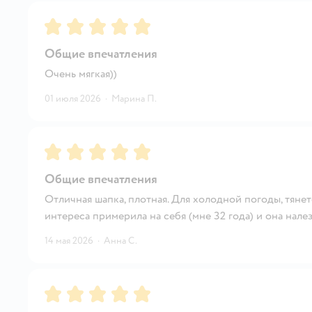
Рейтинг:
5
Общие впечатления
Очень мягкая))
01 июля 2026
·
Марина П.
Рейтинг:
5
Общие впечатления
Отличная шапка, плотная. Для холодной погоды, тянетс
интереса примерила на себя (мне 32 года) и она нале
14 мая 2026
·
Анна С.
Рейтинг:
5