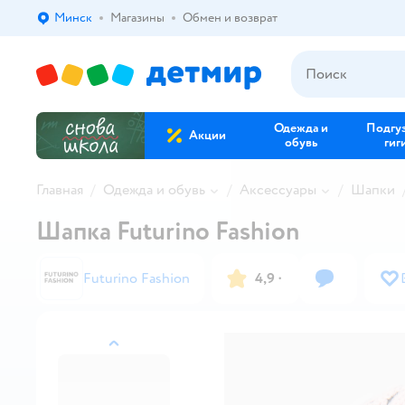
Минск
Магазины
Обмен и возврат
Выбор адреса доставки.
Одежда и
Подгу
Акции
обувь
гиг
Главная
Одежда и обувь
Аксессуары
Шапки
Шапка Futurino Fashion
Futurino Fashion
4,9
·
назад