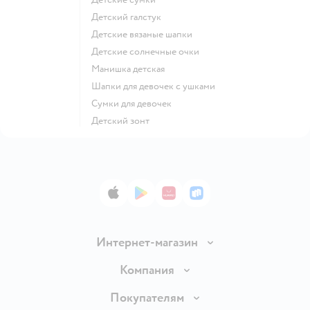
Детский галстук
Детские вязаные шапки
Детские солнечные очки
Манишка детская
Шапки для девочек с ушками
Сумки для девочек
Детский зонт
App Store
Google Play
AppGallery
RuStore
Интернет-магазин
Доставка и оплата
Компания
Обмен и возврат товара
Вакансии
Покупателям
Правила продажи