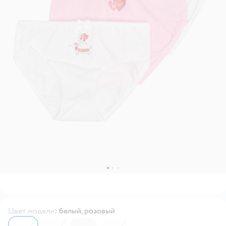
Цвет модели
:
белый, розовый
6555926
6555925
6555928
6555931