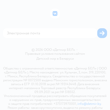
Подарочные карты
Политика конфиденциальности
Бонусные карты
Политика использования файлов cookie
ВКонтакте
Блог
Обратная связь
Магазины сети
Карта сайта
© 2026 ООО «Детмир БЕЛ»
•
Правовые условия пользования сайтом
Детский мир в
Беларуси
Общество с ограниченной ответственностью «Детмир БЕЛ» ( ООО
«Детмир БЕЛ» ). Место нахождения: ул. Кульман, 3, пом. 319, 220100,
г. Минск, Республика Беларусь. Свидетельство о государственной
регистрации № 0072500 выдано Минским горисполкомом, внесена
запись в ЕГР 01.10.2018 за рег.№ 193143448. Дата внесения
интернет-магазина в Торговый реестр Республики Беларусь:
09.09.2021 за рег.№ 518552.
Уполномоченный продавца рассматривать обращения покупателей
о нарушении их прав, предусмотренных законодательством
о защите прав потребителей: +375173970001,
info@detmir.by
.
Режим работы: заказ круглосуточно, выдача по режиму работы