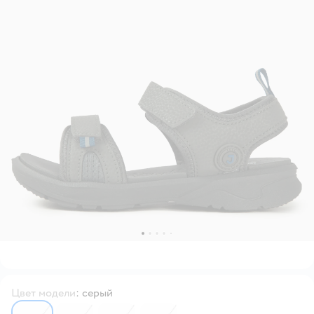
Цвет модели
:
серый
6564044
6564033
6564032
6560471