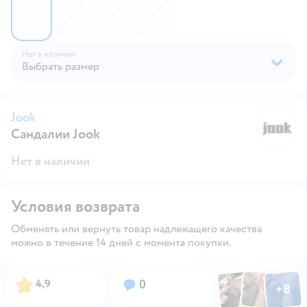
Нет в наличии
Выбрать размер
Jook
Сандалии Jook
Jo
Нет в наличии
Условия возврата
Обменять или вернуть товар надлежащего качества
можно в течение 14 дней с момента покупки.
Фото по
Фото пользовател
Фото пользо
Рейтинг:
Вопросов:
4,9
0
+
8
Открыть га