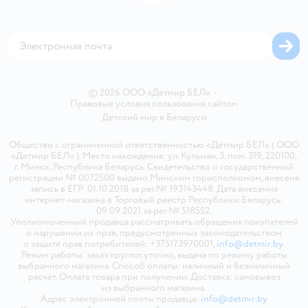
Блог
Обратная связь
Магазины сети
Карта сайта
© 2026 ООО «Детмир БЕЛ»
•
Правовые условия пользования сайтом
Детский мир в
Беларуси
Общество с ограниченной ответственностью «Детмир БЕЛ» ( ООО
«Детмир БЕЛ» ). Место нахождения: ул. Кульман, 3, пом. 319, 220100,
г. Минск, Республика Беларусь. Свидетельство о государственной
регистрации № 0072500 выдано Минским горисполкомом, внесена
запись в ЕГР 01.10.2018 за рег.№ 193143448. Дата внесения
интернет-магазина в Торговый реестр Республики Беларусь:
09.09.2021 за рег.№ 518552.
Уполномоченный продавца рассматривать обращения покупателей
о нарушении их прав, предусмотренных законодательством
о защите прав потребителей: +375173970001,
info@detmir.by
.
Режим работы: заказ круглосуточно, выдача по режиму работы
выбранного магазина. Способ оплаты: наличный и безналичный
расчёт. Оплата товара при получении. Доставка: самовывоз
из выбранного магазина.
Адрес электронной почты продавца:
info@detmir.by