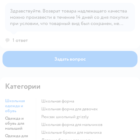
Здравствуйте. Возврат товара надлежащего качества
Открыть вопрос
можно произвести в течение 14 дней со дня покупки
при условии, что товарный вид был сохранен, не
срезаны бирки и этикетки, а также, товар не
участвует в акции, где частичный возврат/обмен
1 ответ
запрещен. Обмен возможен в течении 30 дней на тех
же условиях.
Задать вопрос
Категории
Школьная
Школьная форма
одежда и
Школьная форма для девочек
обувь
Рюкзак школьный grizzly
Одежда и
обувь для
Школьная форма для мальчиков
малышей
Школьные брюки для мальчика
Одежда для