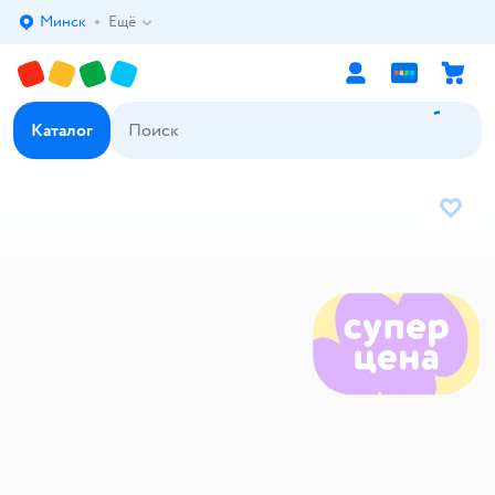
Минск
Ещё
Выбор адреса доставки.
Каталог
В избр