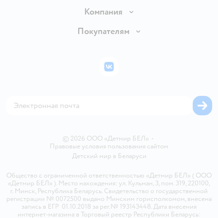
Доставка и оплата
Компания
Обмен и возврат товара
Вакансии
Покупателям
Правила продажи
Подарочные карты
Политика конфиденциальности
Бонусные карты
Политика использования файлов cookie
ВКонтакте
Блог
Обратная связь
Магазины сети
Карта сайта
© 2026 ООО «Детмир БЕЛ»
•
Правовые условия пользования сайтом
Детский мир в
Беларуси
Общество с ограниченной ответственностью «Детмир БЕЛ» ( ООО
«Детмир БЕЛ» ). Место нахождения: ул. Кульман, 3, пом. 319, 220100,
г. Минск, Республика Беларусь. Свидетельство о государственной
регистрации № 0072500 выдано Минским горисполкомом, внесена
запись в ЕГР 01.10.2018 за рег.№ 193143448. Дата внесения
интернет-магазина в Торговый реестр Республики Беларусь: