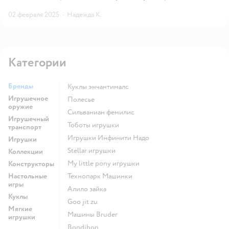
02 февраля 2025
·
Надежда К.
Категории
Бренды
Куклы энчантималс
Игрушечное
Полесье
оружие
Сильваниан фемилис
Игрушечный
Тоботы игрушки
транспорт
Игрушки Инфинити Надо
Игрушки
Stellar игрушки
Коллекции
my little pony игрушки
Конструкторы
Настольные
Технопарк Машинки
игры
Алило зайка
Куклы
Goo jit zu
Мягкие
Машины Bruder
игрушки
Bondibon