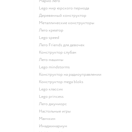
Марио лего
Lego мир юрского периода
Деревянный конструктор
Металлические конструкторы
Лего креатор
Lego speed
Лего Friends для девочек
Конструктор слубан
Лего машины
Lego mindstorms
Конструктор на радиоуправлении
Конструктор mega bloks
Lego классик
Lego princess
Лего джуниорс
Настольные игры
Манчкин
Имаджинариум