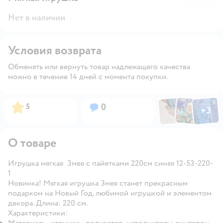
Нет в наличии
Условия возврата
Обменять или вернуть товар надлежащего качества
можно в течение 14 дней с момента покупки.
Фото по
Фото пользовател
Фото пользо
Рейтинг:
Вопросов:
5
0
+
3
Открыть га
О товаре
Игрушка мягкая Змея с пайетками 220см синяя 12-53-220-
1
Новинка! Мягкая игрушка Змея станет прекрасным
подарком на Новый Год, любимой игрушкой и элементом
декора. Длина: 220 см.
Характеристики:
Материал: - игрушка - полиэстер, наполнитель: синтепон