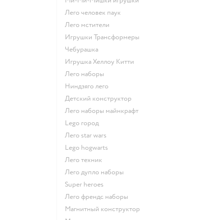
Ми-Ми-Мишки игрушки
Лего человек паук
Лего мстители
Игрушки Трансформеры
Чебурашка
Игрушка Хеллоу Китти
Лего наборы
Ниндзяго лего
Детский конструктор
Лего наборы майнкрафт
Lego город
Лего star wars
Lego hogwarts
Лего техник
Лего дупло наборы
Super heroes
Лего френдс наборы
Магнитный конструктор