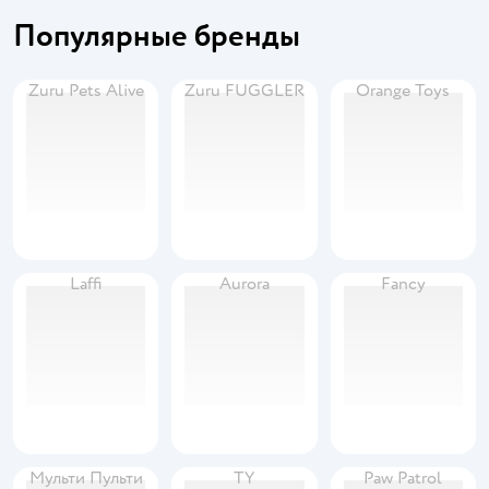
Популярные бренды
Zuru Pets Alive
Zuru FUGGLER
Orange Toys
Laffi
Aurora
Fancy
Мульти Пульти
TY
Paw Patrol