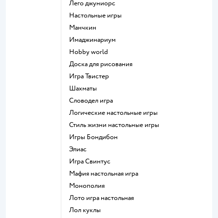
Лего джуниорс
Настольные игры
Манчкин
Имаджинариум
Hobby world
Доска для рисования
Игра Твистер
Шахматы
Словодел игра
Логические настольные игры
Стиль жизни настольные игры
Игры Бондибон
Элиас
Игра Свинтус
Мафия настольная игра
Монополия
Лото игра настольная
Лол куклы