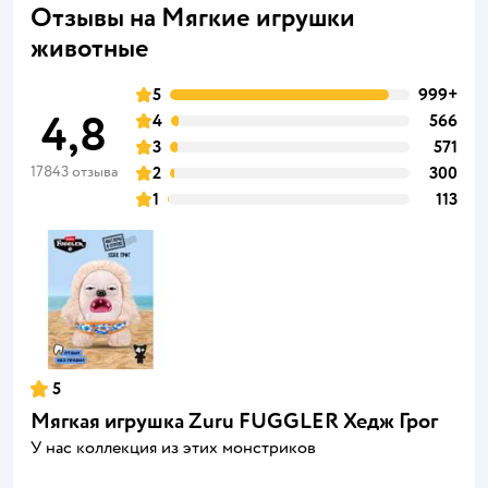
Отзывы на Мягкие игрушки
животные
5
999+
4,8
4
566
3
571
17843 отзыва
2
300
1
113
5
Мягкая игрушка Zuru FUGGLER Хедж Грог
У нас коллекция из этих монстриков