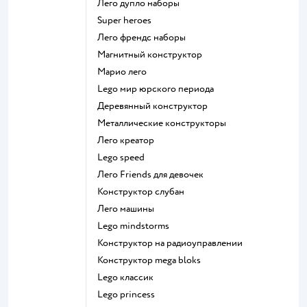
Лего дупло наборы
Super heroes
Лего френдс наборы
Магнитный конструктор
Марио лего
Lego мир юрского периода
Деревянный конструктор
Металлические конструкторы
Лего креатор
Lego speed
Лего Friends для девочек
Конструктор слубан
Лего машины
Lego mindstorms
Конструктор на радиоуправлении
Конструктор mega bloks
Lego классик
Lego princess