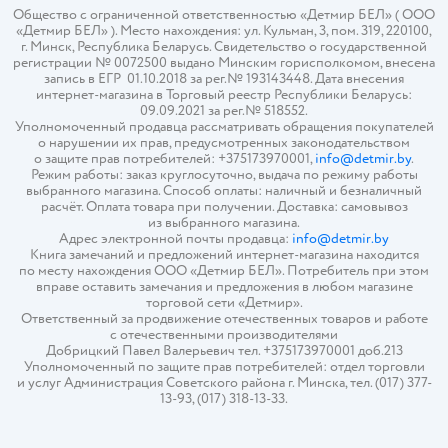
Общество с ограниченной ответственностью «Детмир БЕЛ» ( ООО
«Детмир БЕЛ» ). Место нахождения: ул. Кульман, 3, пом. 319, 220100,
г. Минск, Республика Беларусь. Свидетельство о государственной
регистрации № 0072500 выдано Минским горисполкомом, внесена
запись в ЕГР 01.10.2018 за рег.№ 193143448. Дата внесения
интернет-магазина в Торговый реестр Республики Беларусь:
09.09.2021 за рег.№ 518552.
Уполномоченный продавца рассматривать обращения покупателей
о нарушении их прав, предусмотренных законодательством
о защите прав потребителей: +375173970001,
info@detmir.by
.
Режим работы: заказ круглосуточно, выдача по режиму работы
выбранного магазина. Способ оплаты: наличный и безналичный
расчёт. Оплата товара при получении. Доставка: самовывоз
из выбранного магазина.
Адрес электронной почты продавца:
info@detmir.by
Книга замечаний и предложений интернет-магазина находится
по месту нахождения ООО «Детмир БЕЛ». Потребитель при этом
вправе оставить замечания и предложения в любом магазине
торговой сети «Детмир».
Ответственный за продвижение отечественных товаров и работе
с отечественными производителями
Добрицкий Павел Валерьевич тел. +375173970001 доб.213
Уполномоченный по защите прав потребителей: отдел торговли
и услуг Администрация Советского района г. Минска, тел. (017) 377-
13-93, (017) 318-13-33.