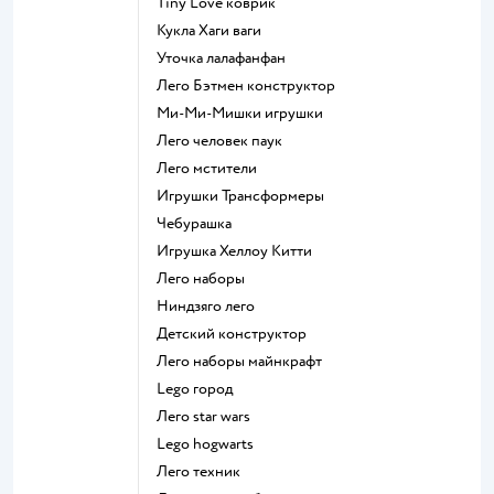
Tiny Love коврик
Кукла Хаги ваги
Уточка лалафанфан
Лего Бэтмен конструктор
Ми-Ми-Мишки игрушки
Лего человек паук
Лего мстители
Игрушки Трансформеры
Чебурашка
Игрушка Хеллоу Китти
Лего наборы
Ниндзяго лего
Детский конструктор
Лего наборы майнкрафт
Lego город
Лего star wars
Lego hogwarts
Лего техник