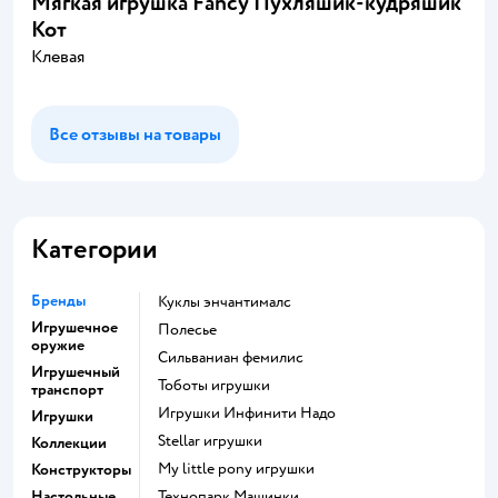
Мягкая игрушка Fancy Пухляшик-кудряшик
Кот
Клевая
Все отзывы на товары
Категории
Бренды
Куклы энчантималс
Игрушечное
Полесье
оружие
Сильваниан фемилис
Игрушечный
Тоботы игрушки
транспорт
Игрушки Инфинити Надо
Игрушки
Stellar игрушки
Коллекции
my little pony игрушки
Конструкторы
Настольные
Технопарк Машинки