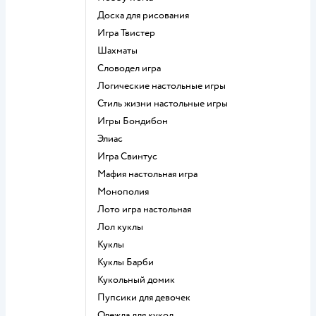
Доска для рисования
Игра Твистер
Шахматы
Словодел игра
Логические настольные игры
Стиль жизни настольные игры
Игры Бондибон
Элиас
Игра Свинтус
Мафия настольная игра
Монополия
Лото игра настольная
Лол куклы
Куклы
Куклы Барби
Кукольный домик
Пупсики для девочек
Одежда для кукол