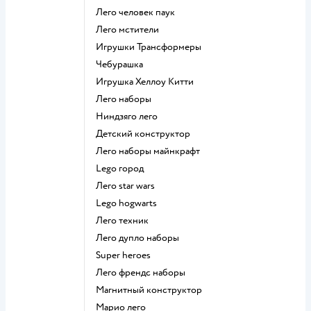
Лего человек паук
Лего мстители
Игрушки Трансформеры
Чебурашка
Игрушка Хеллоу Китти
Лего наборы
Ниндзяго лего
Детский конструктор
Лего наборы майнкрафт
Lego город
Лего star wars
Lego hogwarts
Лего техник
Лего дупло наборы
Super heroes
Лего френдс наборы
Магнитный конструктор
Марио лего