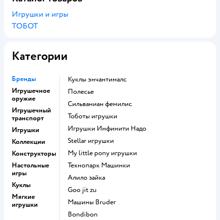
Игрушки и игры
ТОБОТ
Категории
Бренды
Куклы энчантималс
Игрушечное
Полесье
оружие
Сильваниан фемилис
Игрушечный
Тоботы игрушки
транспорт
Игрушки Инфинити Надо
Игрушки
Stellar игрушки
Коллекции
my little pony игрушки
Конструкторы
Настольные
Технопарк Машинки
игры
Алило зайка
Куклы
Goo jit zu
Мягкие
Машины Bruder
игрушки
Bondibon