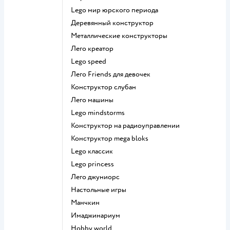
Lego мир юрского периода
Деревянный конструктор
Металлические конструкторы
Лего креатор
Lego speed
Лего Friends для девочек
Конструктор слубан
Лего машины
Lego mindstorms
Конструктор на радиоуправлении
Конструктор mega bloks
Lego классик
Lego princess
Лего джуниорс
Настольные игры
Манчкин
Имаджинариум
Hobby world