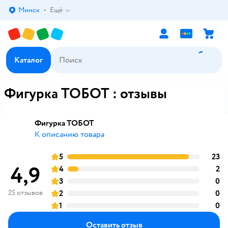
Минск
Ещё
Выбор адреса доставки.
Каталог
Фигурка ТОБОТ : отзывы
Фигурка ТОБОТ
К описанию товара
5
23
о
оценка
4,9
4
2
о
оценка
3
0
о
оценка
25 отзывов
2
0
о
оценка
1
0
о
оценка
Оставить отзыв