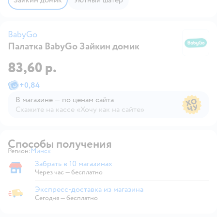
BabyGo
Палатка BabyGo Зайкин домик
B
83,60 р.
+
0,84
В магазине — по ценам сайта
Скажите на кассе «Хочу как на сайте»
В магазине — по ценам сайта
Способы получения
Регион:
Минск
Выбор адреса доставки.
Забрать в 10 магазинах
Забрать в магазине
Через час — бесплатно
Экспресс-доставка из магазина
Экспресс-доставка из магазина
Сегодня
—
бесплатно