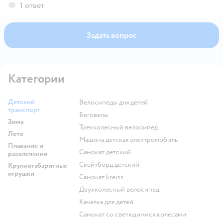
1 ответ
Задать вопрос
Категории
Детский
Велосипеды для детей
транспорт
Беговелы
Зима
Трехколесный велосипед
Лето
Машина детская электромобиль
Плавание и
Самокат детский
развлечения
Скейтборд детский
Крупногабаритные
игрушки
Самокат kreiss
Двухколесный велосипед
Качалка для детей
Самокат со светящимися колесами