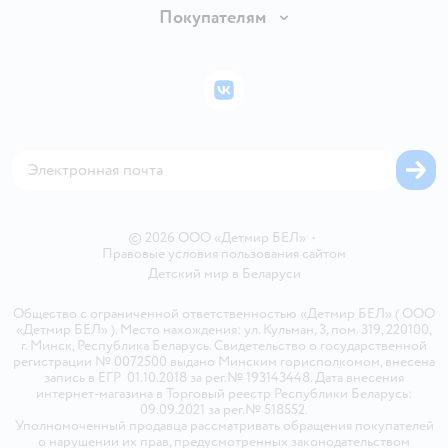
Обмен и возврат товара
Вакансии
Покупателям
Правила продажи
Подарочные карты
Политика конфиденциальности
Бонусные карты
Политика использования файлов cookie
ВКонтакте
Блог
Обратная связь
Магазины сети
Карта сайта
© 2026 ООО «Детмир БЕЛ»
•
Правовые условия пользования сайтом
Детский мир в
Беларуси
Общество с ограниченной ответственностью «Детмир БЕЛ» ( ООО
«Детмир БЕЛ» ). Место нахождения: ул. Кульман, 3, пом. 319, 220100,
г. Минск, Республика Беларусь. Свидетельство о государственной
регистрации № 0072500 выдано Минским горисполкомом, внесена
запись в ЕГР 01.10.2018 за рег.№ 193143448. Дата внесения
интернет-магазина в Торговый реестр Республики Беларусь:
09.09.2021 за рег.№ 518552.
Уполномоченный продавца рассматривать обращения покупателей
о нарушении их прав, предусмотренных законодательством