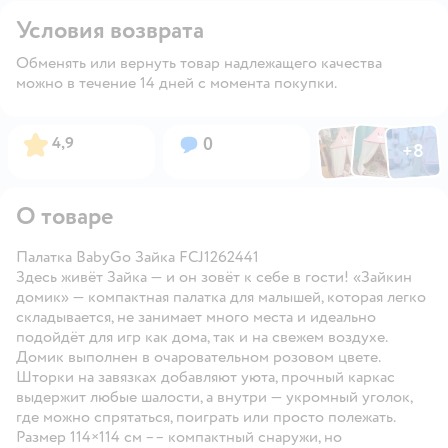
Условия возврата
Обменять или вернуть товар надлежащего качества
можно в течение 14 дней с момента покупки.
Фото по
Фото пользовател
Фото пользо
Рейтинг:
Вопросов:
4,9
0
+
8
Открыть га
О товаре
Палатка BabyGo Зайка FCJ1262441
Здесь живёт Зайка — и он зовёт к себе в гости! «Зайкин
домик» — компактная палатка для малышей, которая легко
складывается, не занимает много места и идеально
подойдёт для игр как дома, так и на свежем воздухе.
Домик выполнен в очаровательном розовом цвете.
Шторки на завязках добавляют уюта, прочный каркас
выдержит любые шалости, а внутри — укромный уголок,
где можно спрятаться, поиграть или просто полежать.
Размер 114×114 см –– компактный снаружи, но