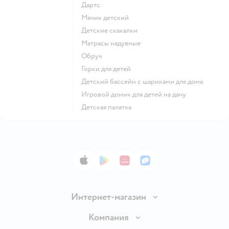
Дартс
Мячик детский
Детские скакалки
Матрасы надувные
Обруч
Горки для детей
Детский бассейн с шариками для дома
Игровой домик для детей на дачу
Детская палатка
App Store
Google Play
AppGallery
RuStore
Интернет-магазин
Доставка и оплата
Компания