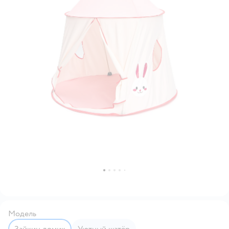
Модель
Зайкин домик
Уютный шатёр