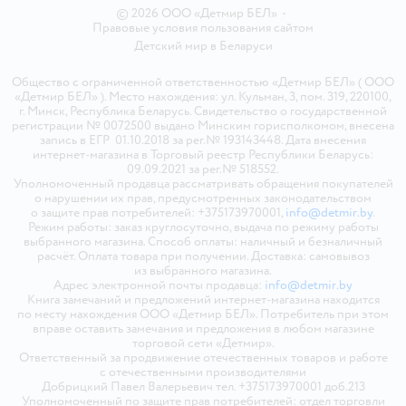
© 2026 ООО «Детмир БЕЛ»
•
Правовые условия пользования сайтом
Детский мир в
Беларуси
Общество с ограниченной ответственностью «Детмир БЕЛ» ( ООО
«Детмир БЕЛ» ). Место нахождения: ул. Кульман, 3, пом. 319, 220100,
г. Минск, Республика Беларусь. Свидетельство о государственной
регистрации № 0072500 выдано Минским горисполкомом, внесена
запись в ЕГР 01.10.2018 за рег.№ 193143448. Дата внесения
интернет-магазина в Торговый реестр Республики Беларусь:
09.09.2021 за рег.№ 518552.
Уполномоченный продавца рассматривать обращения покупателей
о нарушении их прав, предусмотренных законодательством
о защите прав потребителей: +375173970001,
info@detmir.by
.
Режим работы: заказ круглосуточно, выдача по режиму работы
выбранного магазина. Способ оплаты: наличный и безналичный
расчёт. Оплата товара при получении. Доставка: самовывоз
из выбранного магазина.
Адрес электронной почты продавца:
info@detmir.by
Книга замечаний и предложений интернет-магазина находится
по месту нахождения ООО «Детмир БЕЛ». Потребитель при этом
вправе оставить замечания и предложения в любом магазине
торговой сети «Детмир».
Ответственный за продвижение отечественных товаров и работе
с отечественными производителями
Добрицкий Павел Валерьевич тел. +375173970001 доб.213
Уполномоченный по защите прав потребителей: отдел торговли