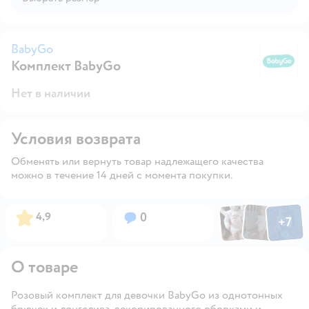
BabyGo
Комплект BabyGо
B
Нет в наличии
Условия возврата
Обменять или вернуть товар надлежащего качества
можно в течение 14 дней с момента покупки.
Фото по
Фото пользовател
Фото пользо
Рейтинг:
Вопросов:
4,9
0
+
7
Открыть га
О товаре
Розовый комплект для девочки BabyGo из однотонных
брючек и лонгслива, декорированного оборками и