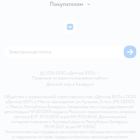
Вакансии
Покупателям
Правила продажи
Подарочные карты
Политика конфиденциальности
Бонусные карты
Политика использования файлов cookie
ВКонтакте
Блог
Обратная связь
Магазины сети
Карта сайта
© 2026 ООО «Детмир БЕЛ»
•
Правовые условия пользования сайтом
Детский мир в
Беларуси
Общество с ограниченной ответственностью «Детмир БЕЛ» ( ООО
«Детмир БЕЛ» ). Место нахождения: ул. Кульман, 3, пом. 319, 220100,
г. Минск, Республика Беларусь. Свидетельство о государственной
регистрации № 0072500 выдано Минским горисполкомом, внесена
запись в ЕГР 01.10.2018 за рег.№ 193143448. Дата внесения
интернет-магазина в Торговый реестр Республики Беларусь:
09.09.2021 за рег.№ 518552.
Уполномоченный продавца рассматривать обращения покупателей
о нарушении их прав, предусмотренных законодательством