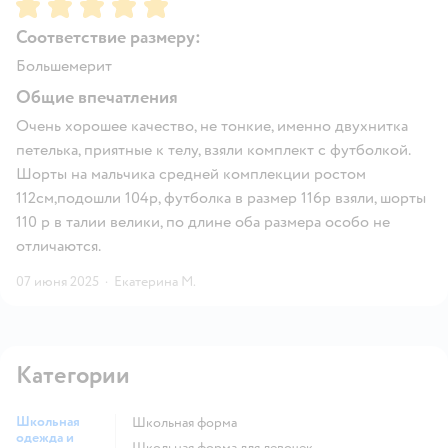
Рейтинг:
5
Соответствие размеру:
Большемерит
Общие впечатления
Очень хорошее качество, не тонкие, именно двухнитка
петелька, приятные к телу, взяли комплект с футболкой.
Шорты на мальчика средней комплекции ростом
112см,подошли 104р, футболка в размер 116р взяли, шорты
110 р в талии велики, по длине оба размера особо не
отличаются.
07 июня 2025
·
Екатерина М.
Категории
Школьная
Школьная форма
одежда и
Школьная форма для девочек