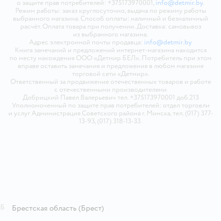
о защите прав потребителей: +375173970001,
info@detmir.by
.
Режим работы: заказ круглосуточно, выдача по режиму работы
выбранного магазина. Способ оплаты: наличный и безналичный
расчёт. Оплата товара при получении. Доставка: самовывоз
из выбранного магазина.
Адрес электронной почты продавца:
info@detmir.by
Книга замечаний и предложений интернет-магазина находится
по месту нахождения ООО «Детмир БЕЛ». Потребитель при этом
вправе оставить замечания и предложения в любом магазине
торговой сети «Детмир».
Ответственный за продвижение отечественных товаров и работе
с отечественными производителями
Добрицкий Павел Валерьевич тел. +375173970001 доб.213
Уполномоченный по защите прав потребителей: отдел торговли
и услуг Администрация Советского района г. Минска, тел. (017) 377-
13-93, (017) 318-13-33.
Б
Брестская область
(Брест)