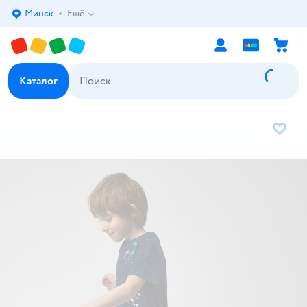
Минск
Ещё
Выбор адреса доставки.
Каталог
В избр