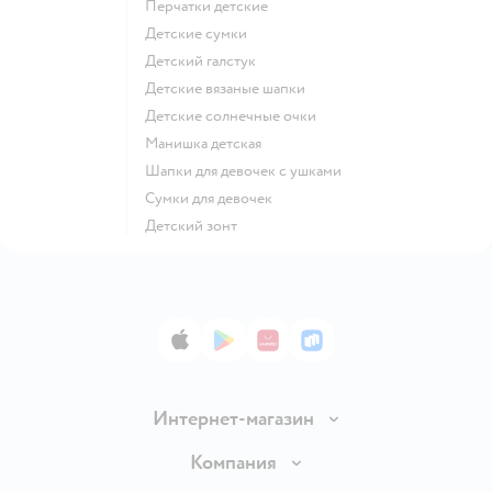
Перчатки детские
Детские сумки
Детский галстук
Детские вязаные шапки
Детские солнечные очки
Манишка детская
Шапки для девочек с ушками
Сумки для девочек
Детский зонт
App Store
Google Play
AppGallery
RuStore
Интернет-магазин
Доставка и оплата
Компания
Обмен и возврат товара