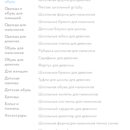
обувь
Рюкзак школьный grizzly
Одежда и
обувь для
Школьная форма для мальчиков
малышей
Школьные брюки для мальчика
Одежда для
Детские блузки для школы
мальчиков
Школьные юбки для девочек
Одежда для
девочек
Школьные платья для девочек
Обувь для
Рубашка школьная для мальчика
мальчиков
Сарафаны для девочек
Обувь для
девочек
Фартук для девочки
Для женщин
Школьные брюки для девочек
Детская
Туфли для школы для девочек
одежда
Школьная обувь для мальчиков
Детская обувь
Школьные жилеты для мальчиков
Бренды
Школьные костюмы для мальчиков
Белье и
пижамы
Школьный кардиган для девочки
Аксессуары
Школьные джемпер для девочки
Школьная форма для мальчиков темно синяя