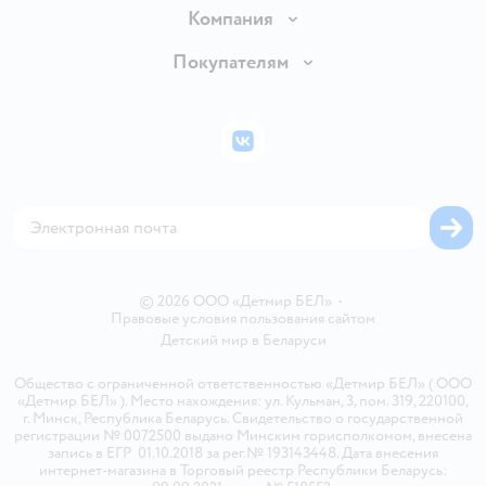
Доставка и оплата
Компания
Обмен и возврат товара
Вакансии
Покупателям
Правила продажи
Подарочные карты
Политика конфиденциальности
Бонусные карты
Политика использования файлов cookie
ВКонтакте
Блог
Обратная связь
Магазины сети
Карта сайта
© 2026 ООО «Детмир БЕЛ»
•
Правовые условия пользования сайтом
Детский мир в
Беларуси
Общество с ограниченной ответственностью «Детмир БЕЛ» ( ООО
«Детмир БЕЛ» ). Место нахождения: ул. Кульман, 3, пом. 319, 220100,
г. Минск, Республика Беларусь. Свидетельство о государственной
регистрации № 0072500 выдано Минским горисполкомом, внесена
запись в ЕГР 01.10.2018 за рег.№ 193143448. Дата внесения
интернет-магазина в Торговый реестр Республики Беларусь: