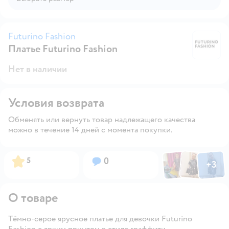
Futurino Fashion
Платье Futurino Fashion
Fu
Нет в наличии
Условия возврата
Обменять или вернуть товар надлежащего качества
можно в течение 14 дней с момента покупки.
Фото по
Фото пользовател
Фото пользо
Рейтинг:
Вопросов:
5
0
+
3
Открыть га
О товаре
Тёмно-серое ярусное платье для девочки Futurino
Fashion с ярким принтом в стиле граффити.