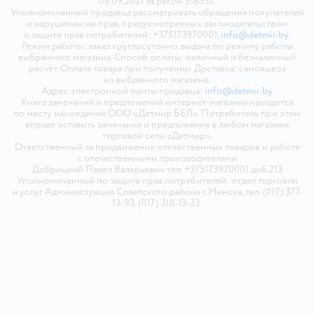
09.09.2021 за рег.№ 518552.
Уполномоченный продавца рассматривать обращения покупателей
о нарушении их прав, предусмотренных законодательством
о защите прав потребителей: +375173970001,
info@detmir.by
.
Режим работы: заказ круглосуточно, выдача по режиму работы
выбранного магазина. Способ оплаты: наличный и безналичный
расчёт. Оплата товара при получении. Доставка: самовывоз
из выбранного магазина.
Адрес электронной почты продавца:
info@detmir.by
Книга замечаний и предложений интернет-магазина находится
по месту нахождения ООО «Детмир БЕЛ». Потребитель при этом
вправе оставить замечания и предложения в любом магазине
торговой сети «Детмир».
Ответственный за продвижение отечественных товаров и работе
с отечественными производителями
Добрицкий Павел Валерьевич тел. +375173970001 доб.213
Уполномоченный по защите прав потребителей: отдел торговли
и услуг Администрация Советского района г. Минска, тел. (017) 377-
13-93, (017) 318-13-33.